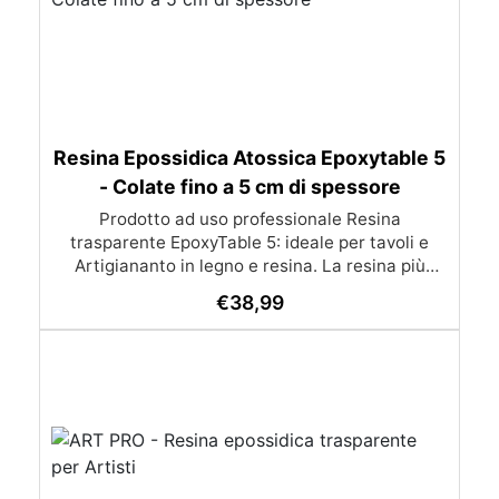
Resina Epossidica Atossica Epoxytable 5
- Colate fino a 5 cm di spessore
Prodotto ad uso professionale Resina
trasparente EpoxyTable 5: ideale per tavoli e
Artigiananto in legno e resina. La resina più
venduta , resistente ai graffi e ingiallimento,
€
38,99
perfetta per colate di alto spessore fino a 5 cm.
Applicazioni Principali: Realizzazione di tavoli in
legno e resina con colate di alto spessore.
Progetti artistici e di design che prevedano una
colata in spessore Inglobamenti di oggetti (fiori,
monete, pietre, ecc) Colate riempitive in
spessore dentro stampi e cassaforme
Caratteristiche principali: ✅ Bassissima