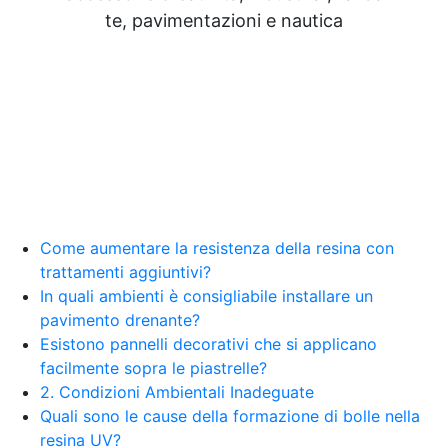
Resine Pareti con resina Adesivi Strutturali DIY
te, pavimentazioni e nautica
Resine Ghiaia e resina Rivestire con resina Corso
resina Spatolato resina See all articles →
Epossidico per pavimenti 41 articles ▸ Epossidico
per pavimenti Pavimenti epossidici Applicazioni
Creative Epossidiche Epossidica vernice Colla
epossidica per legno Tavolo epossidico Colla
epossidica bicomponente plastica Impregnante
epossidico Colla epossidica bicomponente per
plastica Colla epossidica Colla epossidica
bicomponente Epossidica colla Colla
bicomponente plastica Bicomponente
Come aumentare la resistenza della resina con
trasparente Pasta bicomponente per metalli
trattamenti aggiuntivi?
Epossidica bicomponente Bicomponente
In quali ambienti è consigliabile installare un
epossidico Colle bicomponenti Epossidica
pavimento drenante?
significato Epossidico significato Polietilene telo
Esistono pannelli decorativi che si applicano
Smalto epossidico Colla epossidica legno Colla
facilmente sopra le piastrelle?
epossidica per plastica Collanti epossidici Colla
2. Condizioni Ambientali Inadeguate
bicomponente per plastica Cariche per Epossidici
Cariche Epossidiche Adesivo bicomponente
Quali sono le cause della formazione di bolle nella
epossidico Colla bicomponente epossidica
resina UV?