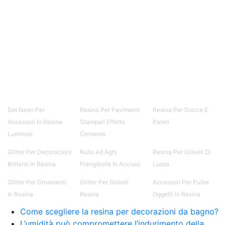
resina Spatolato resina See all articles →
Epossidico per pavimenti 41 articles ▸ Epossidico
per pavimenti Pavimenti epossidici Applicazioni
Creative Epossidiche Epossidica vernice Colla
epossidica per legno Tavolo epossidico Colla
epossidica bicomponente plastica Impregnante
epossidico Colla epossidica bicomponente per
plastica Colla epossidica Colla epossidica
bicomponente Epossidica colla Colla
bicomponente plastica Bicomponente
trasparente Pasta bicomponente per metalli
Set Neon Per
Resina Per Pavimenti
Resina Per Docce E
Epossidica bicomponente Bicomponente
Accessori In Resina
Stampati Effetto
Pareti
epossidico Colle bicomponenti Epossidica
Luminosi
Cemento
significato Epossidico significato Polietilene telo
Smalto epossidico Colla epossidica legno Colla
Glitter Per Decorazioni
Rullo Ad Aghi
Resina Per Gioielli Di
epossidica per plastica Collanti epossidici Colla
Brillanti In Resina
Frangibolle In Acciaio
Lusso
bicomponente per plastica Cariche per Epossidici
Cariche Epossidiche Adesivo bicomponente
Glitter Per Ornamenti
Glitter Per Gioielli
Accessori Per Pulire
epossidico Colla bicomponente epossidica
In Resina
Resina
Oggetti In Resina
Pavimento epossidico Acquista Glitter Epossidico
Come scegliere la resina per decorazioni da bagno?
Applicazioni di Epossidici Colle epossidiche
Mastice epossidico Adesivo epossidico
L’umidità può compromettere l’indurimento della