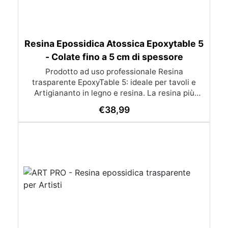
Resina Epossidica Atossica Epoxytable 5
- Colate fino a 5 cm di spessore
Prodotto ad uso professionale Resina
trasparente EpoxyTable 5: ideale per tavoli e
Artigiananto in legno e resina. La resina più
venduta , resistente ai graffi e ingiallimento,
€
38,99
perfetta per colate di alto spessore fino a 5 cm.
Applicazioni Principali: Realizzazione di tavoli in
legno e resina con colate di alto spessore.
Progetti artistici e di design che prevedano una
colata in spessore Inglobamenti di oggetti (fiori,
monete, pietre, ecc) Colate riempitive in
spessore dentro stampi e cassaforme
Caratteristiche principali: ✅ Bassissima
esotermia per colate fino a 5 cm (è possibile fare
più colate a distanza di 12-24h) ✅ Filtri UV per
prevenire l’ingiallimento e mantenere la