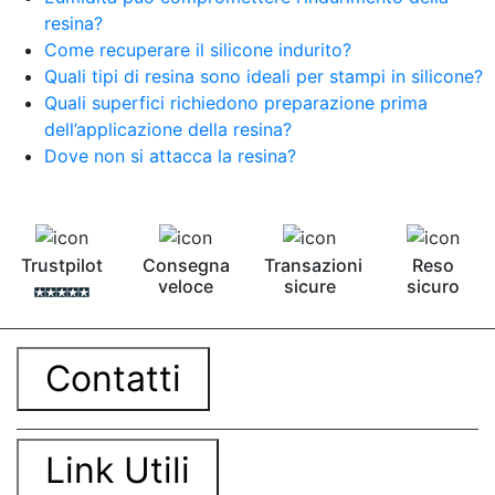
bicomponente Malta epossidica Colla
resina?
bicomponente Pavimento epossidico pro e
Come recuperare il silicone indurito?
contro Epossidica Colla epossidica plastica See
Quali tipi di resina sono ideali per stampi in silicone?
all articles →
Quali superfici richiedono preparazione prima
dell’applicazione della resina?
Dove non si attacca la resina?
Trustpilot
Consegna
Transazioni
Reso
veloce
sicure
sicuro
Contatti
Link Utili