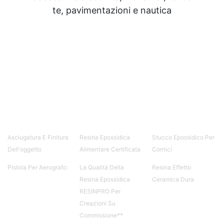
te, pavimentazioni e nautica
Asciugatura E Finitura
Resina Epossidica
Stucco Epossidico Per
Dell'oggetto
Alimentare Certificata
Cornici
Pistola Per Aerografo:
La Qualità Della
Resina Effetto
Resina Epossidica
Ceramica Dura
RESINPRO Per
Creazioni Su
Commissione**