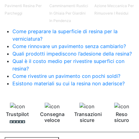
Pavimenti Resina Per
Camminamenti Rustici
Azione Meccanica Per
Parcheggi
In Ghiaia Per Giardini
Rimuovere I Residui
In Pendenza
Come preparare la superficie di resina per la
verniciatura?
Come rinnovare un pavimento senza cambiarlo?
Quali prodotti impediscono l’adesione della resina?
Qual è il costo medio per rivestire superfici con
resina?
Come rivestire un pavimento con pochi soldi?
Esistono materiali su cui la resina non aderisce?
Trustpilot
Consegna
Transazioni
Reso
veloce
sicure
sicuro