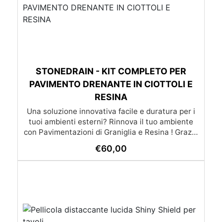
STONEDRAIN - KIT COMPLETO PER
PAVIMENTO DRENANTE IN CIOTTOLI E
RESINA
Una soluzione innovativa facile e duratura per i
tuoi ambienti esterni? Rinnova il tuo ambiente
con Pavimentazioni di Graniglia e Resina ! Grazie
alle nostre istruzioni semplici e dettagliate,
€
60,00
trasformare qualsiasi superficie diventa un gioco
da ragazzi: l’applicazione è molto semplice e –
soprattutto – economica, alla portata di tutti. Se
preferisci affidarti a un esperto, cliccando il
pulsante qui sotto puoi scoprire la lista dei nostri
posatori. oppure se preferisci puoi chiedere un
preventivo su misura già con posa inclusa