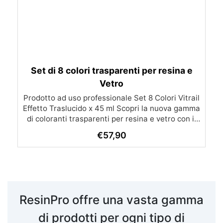
Set di 8 colori trasparenti per resina e
Vetro
Prodotto ad uso professionale Set 8 Colori Vitrail
Effetto Traslucido x 45 ml Scopri la nuova gamma
di coloranti trasparenti per resina e vetro con il
nostro set di 8 colori Vitrail! Perfetti per una
€
57,90
varietà di applicazioni artistiche e decorative,
questi colori traslucidi ti permetteranno di creare
effetti unici e brillanti. Ideali per: Gioielli e Bijoux:
Aggiungi un tocco di eleganza e trasparenza ai
tuoi gioielli e bijoux. Cristalli e Gemme: Crea
cristalli e gemme con lucentezza e brillantezza
ResinPro offre una vasta gamma
straordinarie. Pietre e Strass: Colora e
personalizza pietre e strass per risultati unici.
di prodotti per ogni tipo di