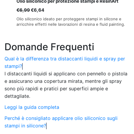
Olio siliconico per protezione stampi e ResinArt
a
Il
Il
€
6,99
€
6,64
€29,00
prezzo
prezzo
Olio siliconico ideato per proteggere stampi in silicone e
originale
attuale
arricchire effetti nelle lavorazioni di resina e fluid painting.
era:
è:
€6,99.
€6,64.
Domande Frequenti
Qual è la differenza tra distaccanti liquidi e spray per
stampi?
I distaccanti liquidi si applicano con pennello o pistola
e assicurano una copertura mirata, mentre gli spray
sono più rapidi e pratici per superfici ampie e
dettagliate.
Leggi la guida completa
Perché è consigliato applicare olio siliconico sugli
stampi in silicone?