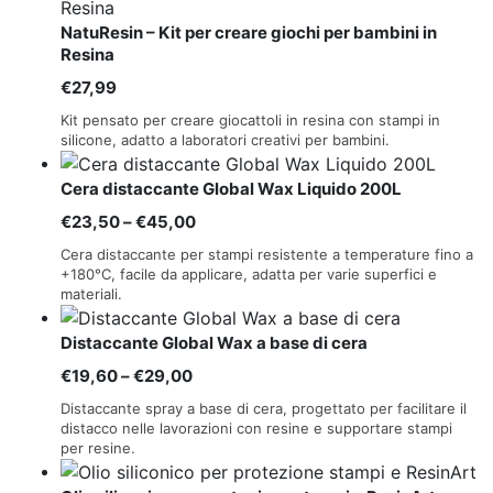
NatuResin – Kit per creare giochi per bambini in
Resina
€
27,99
Kit pensato per creare giocattoli in resina con stampi in
silicone, adatto a laboratori creativi per bambini.
Cera distaccante Global Wax Liquido 200L
Fascia
€
23,50
–
€
45,00
di
Cera distaccante per stampi resistente a temperature fino a
prezzo:
+180°C, facile da applicare, adatta per varie superfici e
materiali.
da
€23,50
Distaccante Global Wax a base di cera
a
Fascia
€
19,60
–
€
29,00
€45,00
di
Distaccante spray a base di cera, progettato per facilitare il
prezzo:
distacco nelle lavorazioni con resine e supportare stampi
per resine.
da
€19,60