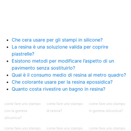
Creative Epossidiche Epossidica vernice Colla
epossidica per legno Tavolo epossidico Colla
epossidica bicomponente plastica Impregnante
epossidico Colla epossidica bicomponente per
plastica Colla epossidica Colla epossidica
bicomponente Epossidica colla Colla
bicomponente plastica Bicomponente
Che cera usare per gli stampi in silicone?
trasparente Pasta bicomponente per metalli
La resina è una soluzione valida per coprire
Epossidica bicomponente Bicomponente
piastrelle?
epossidico Colle bicomponenti Epossidica
Esistono metodi per modificare l’aspetto di un
significato Epossidico significato Polietilene telo
pavimento senza sostituirlo?
Smalto epossidico Colla epossidica legno Colla
Qual è il consumo medio di resina al metro quadro?
epossidica per plastica Collanti epossidici Colla
Che colorante usare per la resina epossidica?
bicomponente per plastica Cariche per Epossidici
Cariche Epossidiche Adesivo bicomponente
Quanto costa rivestire un bagno in resina?
epossidico Colla bicomponente epossidica
Pavimento epossidico Acquista Glitter Epossidico
come fare uno stampo
come fare uno stampo
come fare uno stampo
Applicazioni di Epossidici Colle epossidiche
con la gomma
di resina?
in gomma siliconica?
Mastice epossidico Adesivo epossidico
siliconica?
bicomponente Malta epossidica Colla
bicomponente Pavimento epossidico pro e
come fare uno stampo
come fare uno stampo
come fare uno stampo