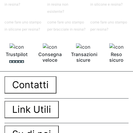
contro Epossidica Colla epossidica plastica See
in resina?
in resina non
in silicone e resina?
all articles →
esistente?
come fare uno stampo
come fare uno stampo
come fare uno stampo
in silicone per resina?
per bracciale in resina?
per resina?
Trustpilot
Consegna
Transazioni
Reso
veloce
sicure
sicuro
Contatti
Link Utili