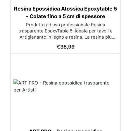
Resina Epossidica Atossica Epoxytable 5
- Colate fino a 5 cm di spessore
Prodotto ad uso professionale Resina
trasparente EpoxyTable 5: ideale per tavoli e
Artigiananto in legno e resina. La resina più
venduta , resistente ai graffi e ingiallimento,
€
38,99
perfetta per colate di alto spessore fino a 5 cm.
Applicazioni Principali: Realizzazione di tavoli in
legno e resina con colate di alto spessore.
Progetti artistici e di design che prevedano una
colata in spessore Inglobamenti di oggetti (fiori,
monete, pietre, ecc) Colate riempitive in
spessore dentro stampi e cassaforme
Caratteristiche principali: ✅ Bassissima
esotermia per colate fino a 5 cm (è possibile fare
più colate a distanza di 12-24h) ✅ Filtri UV per
prevenire l’ingiallimento e mantenere la
trasparenza nel tempo ✅ Alta resistenza
meccanica per superfici durevoli e antigraffio ✅
Bassa viscosità per eliminare le bolle d’aria e