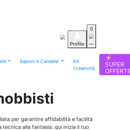
0
Profilo
—
Aiuto
Preferiti
Blog
⚡
nti
Saponi e Candele
Kit
SUPER
Creatività
OFFERT
hobbisti
ata per garantire affidabilità e facilità
tecnica alla fantasia: qui inizia il tuo