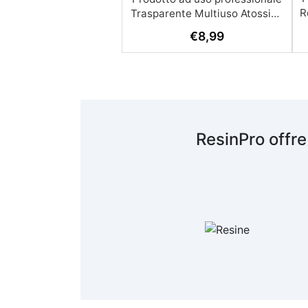
R
€
8,99
A
c
R
ResinPro offre
s