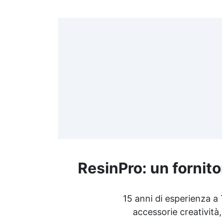
>
(
≤
f
ResinPro: un fornito
R
15 anni di esperienza a
accessorie creatività,