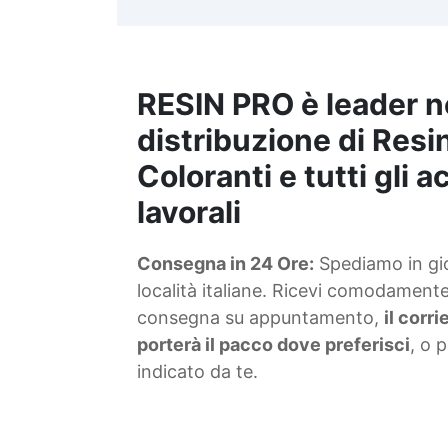
t
m
RESIN PRO è leader n
S
f
distribuzione di Resin
Coloranti e tutti gli 
T
lavorali
s
Consegna in 24 Ore:
Spediamo in gior
d
località italiane. Ricevi comodamente 
consegna su appuntamento,
il corr
porterà il pacco dove preferisci
, o 
indicato da te.
4