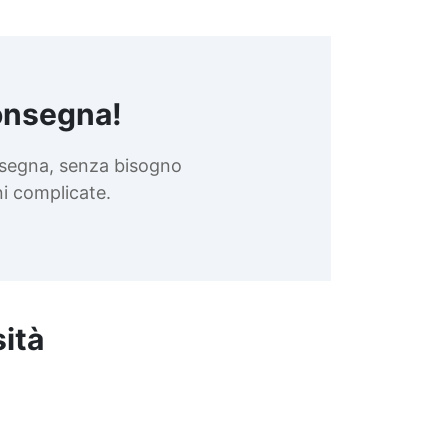
onsegna!
nsegna, senza bisogno
oni complicate.
sità