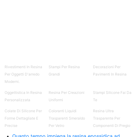
Rivestimenti In Resina
Stampi Per Resina
Decorazioni Per
Per Oggetti D'arredo
Grandi
Pavimenti In Resina
Moderni.
Oggettistica In Resina
Resina Per Creazioni
Stampi Silicone Fai Da
Personalizzata
Uniformi
Te
Colate Di Silicone Per
Coloranti Liquidi
Resina Ultra
Forme Dettagliate E
Trasparenti Smeraldo
Trasparente Per
Precise
Per Vetro
Componenti Di Pregio
Quanto tempo impiega la resina epossidica ad