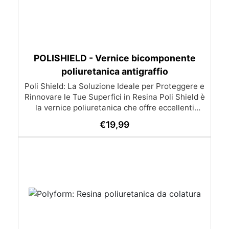
POLISHIELD - Vernice bicomponente
poliuretanica antigraffio
Poli Shield: La Soluzione Ideale per Proteggere e
Rinnovare le Tue Superfici in Resina Poli Shield è
la vernice poliuretanica che offre eccellenti
performance di lucidatura, protezione e durata
€
19,99
per le tue creazioni in resina. Grazie alla sua
formula innovativa, garantisce risultati superiori
e una manutenzione semplice delle superfici.
Vantaggi Principali: Resistente e Durevole: I
polimeri poliuretanici di alta qualità offrono una
combinazione ideale di stabilità e resistenza ai
graffi, calpestio e usura. Facile Applicazione: Si
applica facilmente con rullo a pelo corto,
gommapiuma o a spruzzo. Gli attrezzi si
puliscono con diluente classico e la confezione