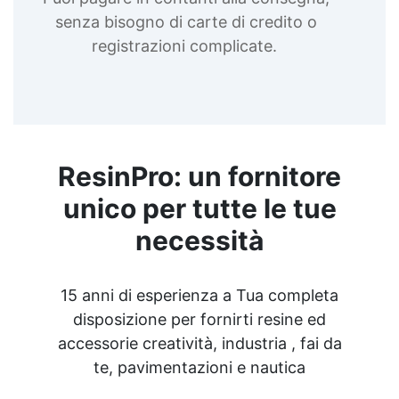
lucido Creme lucidanti per gioielli Bomboletta
senza bisogno di carte di credito o
trasparente lucido Lampada ultravioletta
Lampada uv portatile See all articles →
registrazioni complicate.
ResinPro: un fornitore
unico per tutte le tue
necessità
15 anni di esperienza a Tua completa
disposizione per fornirti resine ed
accessorie creatività, industria , fai da
te, pavimentazioni e nautica