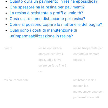
Quanto dura un pavimento in resina epossidica?
Pavimento epossidico Acquista Glitter Epossidico
Che spessore ha la resina per pavimenti?
Applicazioni di Epossidici Colle epossidiche
Mastice epossidico Adesivo epossidico
La resina è resistente a graffi e umidità?
bicomponente Malta epossidica Colla
Cosa usare come distaccante per resina?
bicomponente Pavimento epossidico pro e
Come si possono coprire le mattonelle del bagno?
contro Epossidica Colla epossidica plastica See
Quali sono i costi di manutenzione di
all articles →
un’impermeabilizzazione in resina?
prolux
resina epossidica
resina trasparente per
atossica per tavoli
contatto alimentare
epoxytable 5 five
foodsafe
colate perfette fino 5
cm
resina uv creation
resinstone resina
metacrilica
monocomponente per
pavimenti stampati