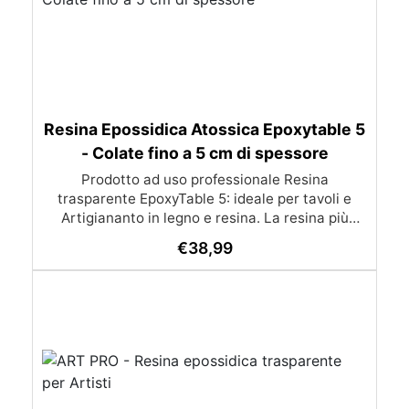
Resina Epossidica Atossica Epoxytable 5
- Colate fino a 5 cm di spessore
Prodotto ad uso professionale Resina
trasparente EpoxyTable 5: ideale per tavoli e
Artigiananto in legno e resina. La resina più
venduta , resistente ai graffi e ingiallimento,
€
38,99
perfetta per colate di alto spessore fino a 5 cm.
Applicazioni Principali: Realizzazione di tavoli in
legno e resina con colate di alto spessore.
Progetti artistici e di design che prevedano una
colata in spessore Inglobamenti di oggetti (fiori,
monete, pietre, ecc) Colate riempitive in
spessore dentro stampi e cassaforme
Caratteristiche principali: ✅ Bassissima