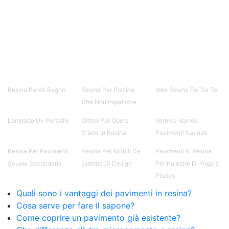
resina Spatolato resina See all articles →
Epossidico per pavimenti 41 articles ▸ Epossidico
per pavimenti Pavimenti epossidici Applicazioni
Creative Epossidiche Epossidica vernice Colla
epossidica per legno Tavolo epossidico Colla
epossidica bicomponente plastica Impregnante
epossidico Colla epossidica bicomponente per
plastica Colla epossidica Colla epossidica
bicomponente Epossidica colla Colla
Resina Pareti Bagno
Resina Per Piscine
Idee Resina Fai Da Te
bicomponente plastica Bicomponente
Che Non Ingiallisce
trasparente Pasta bicomponente per metalli
Epossidica bicomponente Bicomponente
Lampada Uv Portatile
Glitter Per Opere
Vernice Idonea
epossidico Colle bicomponenti Epossidica
D'arte In Resina
Pavimenti Satinati
significato Epossidico significato Polietilene telo
Resina Per Pavimenti
Resina Per Mobili Da
Pavimenti In Resina
Smalto epossidico Colla epossidica legno Colla
epossidica per plastica Collanti epossidici Colla
Scuola Secondaria
Esterno Di Design
Per Palestre Di Yoga E
bicomponente per plastica Cariche per Epossidici
Pilates
Cariche Epossidiche Adesivo bicomponente
Quali sono i vantaggi dei pavimenti in resina?
epossidico Colla bicomponente epossidica
Cosa serve per fare il sapone?
Pavimento epossidico Acquista Glitter Epossidico
Come coprire un pavimento già esistente?
Applicazioni di Epossidici Colle epossidiche
Mastice epossidico Adesivo epossidico