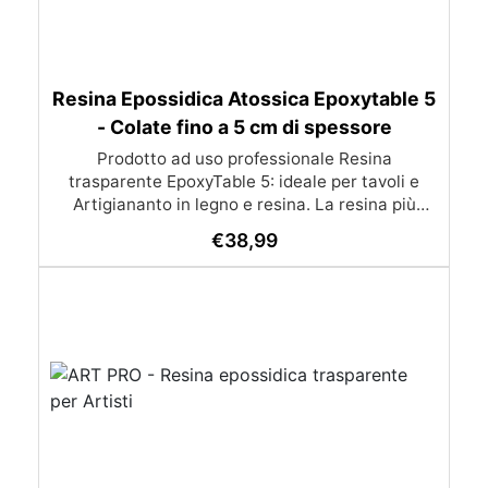
Resina Epossidica Atossica Epoxytable 5
- Colate fino a 5 cm di spessore
Prodotto ad uso professionale Resina
trasparente EpoxyTable 5: ideale per tavoli e
Artigiananto in legno e resina. La resina più
venduta , resistente ai graffi e ingiallimento,
€
38,99
perfetta per colate di alto spessore fino a 5 cm.
Applicazioni Principali: Realizzazione di tavoli in
legno e resina con colate di alto spessore.
Progetti artistici e di design che prevedano una
colata in spessore Inglobamenti di oggetti (fiori,
monete, pietre, ecc) Colate riempitive in
spessore dentro stampi e cassaforme
Caratteristiche principali: ✅ Bassissima
esotermia per colate fino a 5 cm (è possibile fare
più colate a distanza di 12-24h) ✅ Filtri UV per
prevenire l’ingiallimento e mantenere la