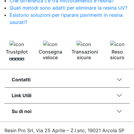
Che differenza c’è tra microcemento e resina?
bicomponente Malta epossidica Colla
Quali metodi sono adatti per eliminare la resina UV?
bicomponente Pavimento epossidico pro e
Esistono soluzioni per riparare pavimenti in resina
contro Epossidica Colla epossidica plastica See
usurati?
all articles →
Trustpilot
Consegna
Transazioni
Reso
veloce
sicure
sicuro
Contatti
Link Utili
Su di noi
Resin Pro Srl, Via 25 Aprile – Z.I.snc, 19021 Arcola SP