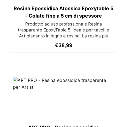
Resina Epossidica Atossica Epoxytable 5
- Colate fino a 5 cm di spessore
Prodotto ad uso professionale Resina
trasparente EpoxyTable 5: ideale per tavoli e
Artigiananto in legno e resina. La resina più
venduta , resistente ai graffi e ingiallimento,
€
38,99
perfetta per colate di alto spessore fino a 5 cm.
Applicazioni Principali: Realizzazione di tavoli in
legno e resina con colate di alto spessore.
Progetti artistici e di design che prevedano una
colata in spessore Inglobamenti di oggetti (fiori,
monete, pietre, ecc) Colate riempitive in
spessore dentro stampi e cassaforme
Caratteristiche principali: ✅ Bassissima
esotermia per colate fino a 5 cm (è possibile fare
più colate a distanza di 12-24h) ✅ Filtri UV per
prevenire l’ingiallimento e mantenere la
trasparenza nel tempo ✅ Alta resistenza
meccanica per superfici durevoli e antigraffio ✅
Bassa viscosità per eliminare le bolle d’aria e