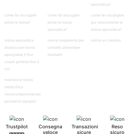
contro Epossidica Colla epossidica plastica See
epossidica?
all articles →
come far asciugare
come far asciugare
come far ascqiigare
prima la resina?
prima la resina
piu velocemente la
epossidica?
resina epossidica?
resina epossidica
resina trasparente per
resina uv creation
atossica per tavoli
contatto alimentare
epoxytable 5 five
foodsafe
colate perfette fino 5
cm
resinstone resina
metacrilica
monocomponente per
pavimenti stampati
Trustpilot
Consegna
Transazioni
Reso
veloce
sicure
sicuro