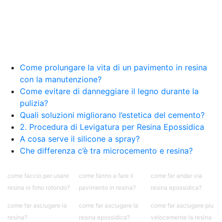
Creative Epossidiche Epossidica vernice Colla
epossidica per legno Tavolo epossidico Colla
epossidica bicomponente plastica Impregnante
epossidico Colla epossidica bicomponente per
plastica Colla epossidica Colla epossidica
bicomponente Epossidica colla Colla
bicomponente plastica Bicomponente
Come prolungare la vita di un pavimento in resina
trasparente Pasta bicomponente per metalli
con la manutenzione?
Epossidica bicomponente Bicomponente
Come evitare di danneggiare il legno durante la
epossidico Colle bicomponenti Epossidica
pulizia?
significato Epossidico significato Polietilene telo
Quali soluzioni migliorano l’estetica del cemento?
Smalto epossidico Colla epossidica legno Colla
2. Procedura di Levigatura per Resina Epossidica
epossidica per plastica Collanti epossidici Colla
A cosa serve il silicone a spray?
bicomponente per plastica Cariche per Epossidici
Cariche Epossidiche Adesivo bicomponente
Che differenza c’è tra microcemento e resina?
epossidico Colla bicomponente epossidica
Pavimento epossidico Acquista Glitter Epossidico
come faccio per usare
come fanno a fare il
come far andar via
Applicazioni di Epossidici Colle epossidiche
resina in fimo rotondo?
pavimento in resina?
resina epossidica?
Mastice epossidico Adesivo epossidico
bicomponente Malta epossidica Colla
come far asciugare la
come far asciugare la
come far asciugare piu
bicomponente Pavimento epossidico pro e
resina?
resina epossidica?
velocemente la resina