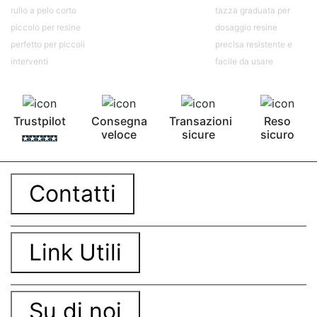
contro Epossidica Colla epossidica plastica See
rullo a pelo corto
tazza graduata per
all articles →
piccolo per resine
dosaggio resine
perfetto per piccoli
precisa resistente e
interventi
facile da usare
Trustpilot
Consegna
Transazioni
Reso
veloce
sicure
sicuro
Contatti
Link Utili
Su di noi