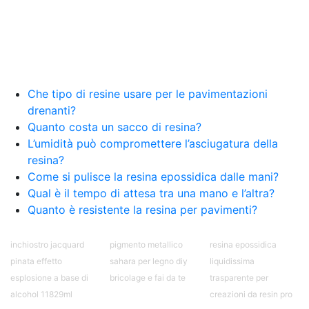
Creative Epossidiche Epossidica vernice Colla
epossidica per legno Tavolo epossidico Colla
epossidica bicomponente plastica Impregnante
epossidico Colla epossidica bicomponente per
plastica Colla epossidica Colla epossidica
bicomponente Epossidica colla Colla
bicomponente plastica Bicomponente
Che tipo di resine usare per le pavimentazioni
trasparente Pasta bicomponente per metalli
drenanti?
Epossidica bicomponente Bicomponente
Quanto costa un sacco di resina?
epossidico Colle bicomponenti Epossidica
L’umidità può compromettere l’asciugatura della
significato Epossidico significato Polietilene telo
resina?
Smalto epossidico Colla epossidica legno Colla
Come si pulisce la resina epossidica dalle mani?
epossidica per plastica Collanti epossidici Colla
Qual è il tempo di attesa tra una mano e l’altra?
bicomponente per plastica Cariche per Epossidici
Cariche Epossidiche Adesivo bicomponente
Quanto è resistente la resina per pavimenti?
epossidico Colla bicomponente epossidica
Pavimento epossidico Acquista Glitter Epossidico
inchiostro jacquard
pigmento metallico
resina epossidica
Applicazioni di Epossidici Colle epossidiche
pinata effetto
sahara per legno diy
liquidissima
Mastice epossidico Adesivo epossidico
esplosione a base di
bricolage e fai da te
trasparente per
bicomponente Malta epossidica Colla
bicomponente Pavimento epossidico pro e
alcohol 11829ml
creazioni da resin pro