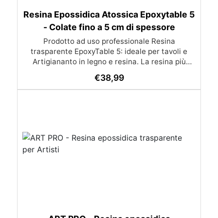
Resina Epossidica Atossica Epoxytable 5
- Colate fino a 5 cm di spessore
Prodotto ad uso professionale Resina
trasparente EpoxyTable 5: ideale per tavoli e
Artigiananto in legno e resina. La resina più
venduta , resistente ai graffi e ingiallimento,
€
38,99
perfetta per colate di alto spessore fino a 5 cm.
Applicazioni Principali: Realizzazione di tavoli in
legno e resina con colate di alto spessore.
Progetti artistici e di design che prevedano una
colata in spessore Inglobamenti di oggetti (fiori,
monete, pietre, ecc) Colate riempitive in
spessore dentro stampi e cassaforme
Caratteristiche principali: ✅ Bassissima
esotermia per colate fino a 5 cm (è possibile fare
più colate a distanza di 12-24h) ✅ Filtri UV per
prevenire l’ingiallimento e mantenere la
trasparenza nel tempo ✅ Alta resistenza
meccanica per superfici durevoli e antigraffio ✅
Bassa viscosità per eliminare le bolle d’aria e