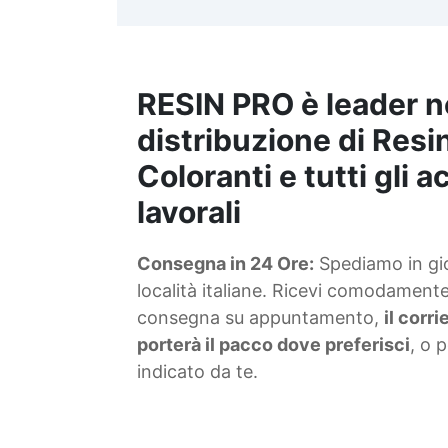
t
m
RESIN PRO è leader n
S
f
distribuzione di Resin
Coloranti e tutti gli 
T
lavorali
s
Consegna in 24 Ore:
Spediamo in gior
d
località italiane. Ricevi comodamente 
consegna su appuntamento,
il corr
porterà il pacco dove preferisci
, o 
indicato da te.
4