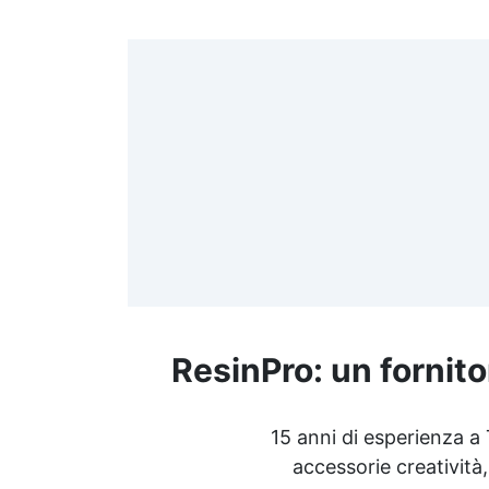
>
(
≤
f
ResinPro: un fornito
R
15 anni di esperienza a
accessorie creatività,