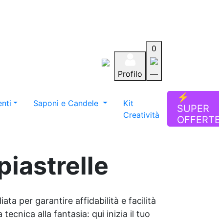
0
Profilo
—
Aiuto
Preferiti
Blog
⚡
nti
Saponi e Candele
Kit
SUPER
Creatività
OFFERT
piastrelle
ata per garantire affidabilità e facilità
tecnica alla fantasia: qui inizia il tuo