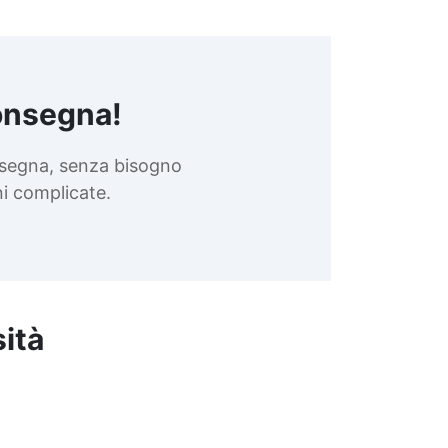
onsegna!
nsegna, senza bisogno
oni complicate.
sità