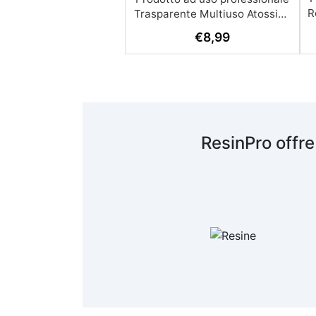
R
€
8,99
A
c
R
ResinPro offre
s