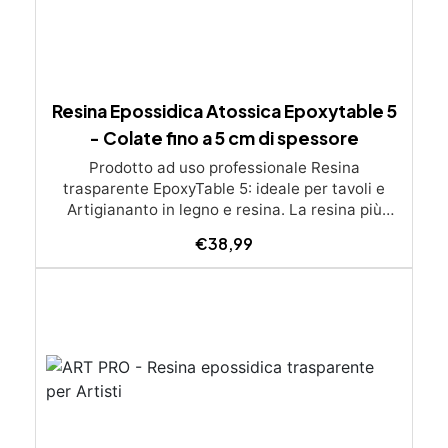
Resina Epossidica Atossica Epoxytable 5
- Colate fino a 5 cm di spessore
Prodotto ad uso professionale Resina
trasparente EpoxyTable 5: ideale per tavoli e
Artigiananto in legno e resina. La resina più
venduta , resistente ai graffi e ingiallimento,
€
38,99
perfetta per colate di alto spessore fino a 5 cm.
Applicazioni Principali: Realizzazione di tavoli in
legno e resina con colate di alto spessore.
Progetti artistici e di design che prevedano una
colata in spessore Inglobamenti di oggetti (fiori,
monete, pietre, ecc) Colate riempitive in
spessore dentro stampi e cassaforme
Caratteristiche principali: ✅ Bassissima
esotermia per colate fino a 5 cm (è possibile fare
più colate a distanza di 12-24h) ✅ Filtri UV per