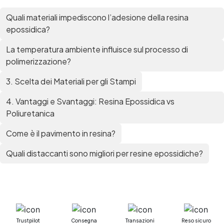
Mastice epossidico Adesivo epossidico
Quali materiali impediscono l’adesione della resina
bicomponente Malta epossidica Colla
epossidica?
bicomponente Pavimento epossidico pro e
contro Epossidica Colla epossidica plastica See
La temperatura ambiente influisce sul processo di
all articles →
polimerizzazione?
3. Scelta dei Materiali per gli Stampi
4. Vantaggi e Svantaggi: Resina Epossidica vs
Poliuretanica
Come è il pavimento in resina?
Quali distaccanti sono migliori per resine epossidiche?
Trustpilot
Consegna
Transazioni
Reso sicuro