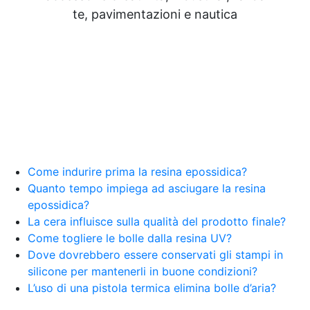
Resine Pareti con resina Adesivi Strutturali DIY
te, pavimentazioni e nautica
Resine Ghiaia e resina Rivestire con resina Corso
resina Spatolato resina See all articles →
Epossidico per pavimenti 41 articles ▸ Epossidico
per pavimenti Pavimenti epossidici Applicazioni
Creative Epossidiche Epossidica vernice Colla
epossidica per legno Tavolo epossidico Colla
epossidica bicomponente plastica Impregnante
epossidico Colla epossidica bicomponente per
plastica Colla epossidica Colla epossidica
bicomponente Epossidica colla Colla
bicomponente plastica Bicomponente
Come indurire prima la resina epossidica?
trasparente Pasta bicomponente per metalli
Quanto tempo impiega ad asciugare la resina
Epossidica bicomponente Bicomponente
epossidica?
epossidico Colle bicomponenti Epossidica
La cera influisce sulla qualità del prodotto finale?
significato Epossidico significato Polietilene telo
Come togliere le bolle dalla resina UV?
Smalto epossidico Colla epossidica legno Colla
Dove dovrebbero essere conservati gli stampi in
epossidica per plastica Collanti epossidici Colla
silicone per mantenerli in buone condizioni?
bicomponente per plastica Cariche per Epossidici
Cariche Epossidiche Adesivo bicomponente
L’uso di una pistola termica elimina bolle d’aria?
epossidico Colla bicomponente epossidica