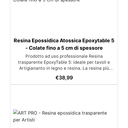
Resina Epossidica Atossica Epoxytable 5
- Colate fino a 5 cm di spessore
Prodotto ad uso professionale Resina
trasparente EpoxyTable 5: ideale per tavoli e
Artigiananto in legno e resina. La resina più
venduta , resistente ai graffi e ingiallimento,
€
38,99
perfetta per colate di alto spessore fino a 5 cm.
Applicazioni Principali: Realizzazione di tavoli in
legno e resina con colate di alto spessore.
Progetti artistici e di design che prevedano una
colata in spessore Inglobamenti di oggetti (fiori,
monete, pietre, ecc) Colate riempitive in
spessore dentro stampi e cassaforme
Caratteristiche principali: ✅ Bassissima