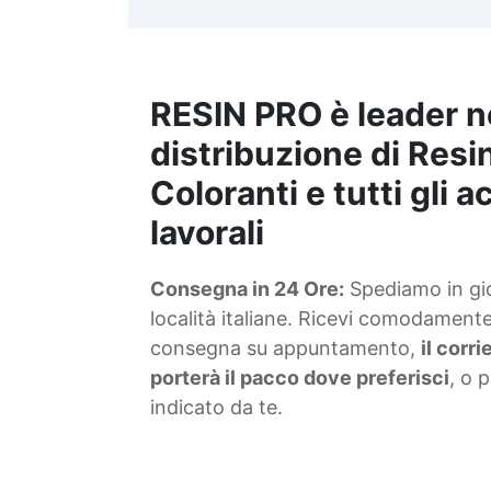
t
m
RESIN PRO è leader n
S
f
distribuzione di Resin
Coloranti e tutti gli 
T
lavorali
s
Consegna in 24 Ore:
Spediamo in gior
d
località italiane. Ricevi comodamente 
consegna su appuntamento,
il corr
porterà il pacco dove preferisci
, o 
indicato da te.
4