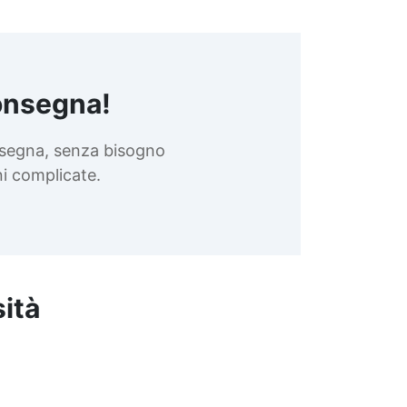
onsegna!
nsegna, senza bisogno
oni complicate.
sità