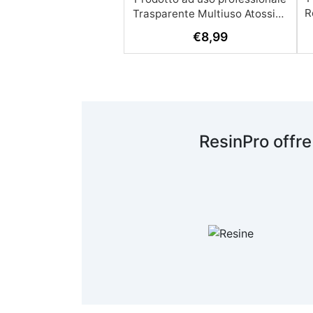
R
€
8,99
A
c
R
ResinPro offre
s