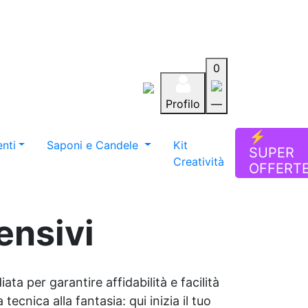
0
Profilo
—
Aiuto
Preferiti
Blog
⚡
nti
Saponi e Candele
Kit
SUPER
Creatività
OFFERT
ensivi
ata per garantire affidabilità e facilità
tecnica alla fantasia: qui inizia il tuo