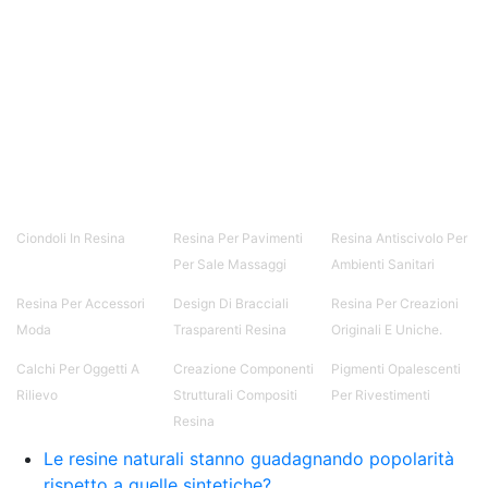
resina Spatolato resina See all articles →
Epossidico per pavimenti 41 articles ▸ Epossidico
per pavimenti Pavimenti epossidici Applicazioni
Creative Epossidiche Epossidica vernice Colla
epossidica per legno Tavolo epossidico Colla
epossidica bicomponente plastica Impregnante
epossidico Colla epossidica bicomponente per
plastica Colla epossidica Colla epossidica
bicomponente Epossidica colla Colla
bicomponente plastica Bicomponente
trasparente Pasta bicomponente per metalli
Ciondoli In Resina
Resina Per Pavimenti
Resina Antiscivolo Per
Epossidica bicomponente Bicomponente
Per Sale Massaggi
Ambienti Sanitari
epossidico Colle bicomponenti Epossidica
significato Epossidico significato Polietilene telo
Resina Per Accessori
Design Di Bracciali
Resina Per Creazioni
Smalto epossidico Colla epossidica legno Colla
Moda
Trasparenti Resina
Originali E Uniche.
epossidica per plastica Collanti epossidici Colla
bicomponente per plastica Cariche per Epossidici
Calchi Per Oggetti A
Creazione Componenti
Pigmenti Opalescenti
Cariche Epossidiche Adesivo bicomponente
Rilievo
Strutturali Compositi
Per Rivestimenti
epossidico Colla bicomponente epossidica
Resina
Pavimento epossidico Acquista Glitter Epossidico
Le resine naturali stanno guadagnando popolarità
Applicazioni di Epossidici Colle epossidiche
Mastice epossidico Adesivo epossidico
rispetto a quelle sintetiche?