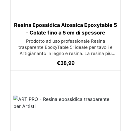
Resina Epossidica Atossica Epoxytable 5
- Colate fino a 5 cm di spessore
Prodotto ad uso professionale Resina
trasparente EpoxyTable 5: ideale per tavoli e
Artigiananto in legno e resina. La resina più
venduta , resistente ai graffi e ingiallimento,
€
38,99
perfetta per colate di alto spessore fino a 5 cm.
Applicazioni Principali: Realizzazione di tavoli in
legno e resina con colate di alto spessore.
Progetti artistici e di design che prevedano una
colata in spessore Inglobamenti di oggetti (fiori,
monete, pietre, ecc) Colate riempitive in
spessore dentro stampi e cassaforme
Caratteristiche principali: ✅ Bassissima
esotermia per colate fino a 5 cm (è possibile fare
più colate a distanza di 12-24h) ✅ Filtri UV per
prevenire l’ingiallimento e mantenere la