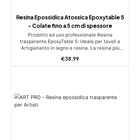
Resina Epossidica Atossica Epoxytable 5
- Colate fino a 5 cm di spessore
Prodotto ad uso professionale Resina
trasparente EpoxyTable 5: ideale per tavoli e
Artigiananto in legno e resina. La resina più
venduta , resistente ai graffi e ingiallimento,
€
38,99
perfetta per colate di alto spessore fino a 5 cm.
Applicazioni Principali: Realizzazione di tavoli in
legno e resina con colate di alto spessore.
Progetti artistici e di design che prevedano una
colata in spessore Inglobamenti di oggetti (fiori,
monete, pietre, ecc) Colate riempitive in
spessore dentro stampi e cassaforme
Caratteristiche principali: ✅ Bassissima
esotermia per colate fino a 5 cm (è possibile fare
più colate a distanza di 12-24h) ✅ Filtri UV per
prevenire l’ingiallimento e mantenere la
trasparenza nel tempo ✅ Alta resistenza
meccanica per superfici durevoli e antigraffio ✅