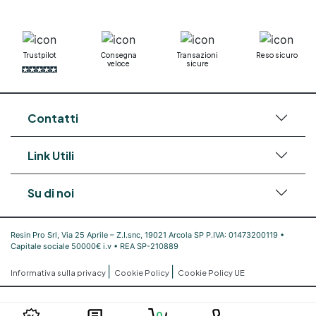
bicomponente Pavimento epossidico pro e
contro Epossidica Colla epossidica plastica See
all articles →
Trustpilot
Consegna
Transazioni
Reso sicuro
veloce
sicure
Contatti
Link Utili
Su di noi
Resin Pro Srl, Via 25 Aprile – Z.I.snc, 19021 Arcola SP P.IVA: 01473200119 •
Capitale sociale 50000€ i.v • REA SP-210889
|
|
Informativa sulla privacy
Cookie Policy
Cookie Policy UE
0