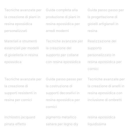
bicomponente Malta epossidica Colla
bicomponente Pavimento epossidico pro e
Tecniche avanzate per
Guida completa alla
Guida passo passo per
contro Epossidica Colla epossidica plastica See
la creazione di piani in
produzione di piani in
la progettazione di
all articles →
resina epossidica
resina epossidica per
gioielli artigianali in
personalizzati
arredi moderni
resina
Materiali e strumenti
Tecniche avanzate per
Realizzazione del
essenziali per modelli
la creazione del
supporto
di gioielleria in resina
supporto per collane
personalizzato in
epossidica
con resina epossidica
resina epossidica per
cornici
Tecniche avanzate per
Guida passo passo per
Tecniche avanzate per
la creazione di
la costruzione di
la creazione di anelli in
supporti resistenti in
supporti decorativi in
resina epossidica con
resina per cornici
resina epossidica per
inclusione di ombretti
cornici
inchiostro jacquard
pigmento metallico
resina epossidica
pinata effetto
sahara per legno diy
liquidissima