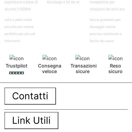
esplosione a base di
bricolage e fai da te
trasparente per
alcohol 11829ml
creazioni da resin pro
rullo a pelo corto
tazza graduata per
piccolo per resine
dosaggio resine
perfetto per piccoli
precisa resistente e
interventi
facile da usare
Trustpilot
Consegna
Transazioni
Reso
veloce
sicure
sicuro
Contatti
Link Utili