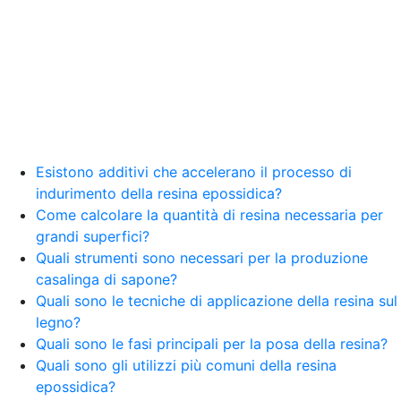
resina Spatolato resina See all articles →
Epossidico per pavimenti 41 articles ▸ Epossidico
per pavimenti Pavimenti epossidici Applicazioni
Creative Epossidiche Epossidica vernice Colla
epossidica per legno Tavolo epossidico Colla
epossidica bicomponente plastica Impregnante
epossidico Colla epossidica bicomponente per
plastica Colla epossidica Colla epossidica
bicomponente Epossidica colla Colla
bicomponente plastica Bicomponente
Esistono additivi che accelerano il processo di
trasparente Pasta bicomponente per metalli
indurimento della resina epossidica?
Epossidica bicomponente Bicomponente
Come calcolare la quantità di resina necessaria per
epossidico Colle bicomponenti Epossidica
grandi superfici?
significato Epossidico significato Polietilene telo
Quali strumenti sono necessari per la produzione
Smalto epossidico Colla epossidica legno Colla
casalinga di sapone?
epossidica per plastica Collanti epossidici Colla
Quali sono le tecniche di applicazione della resina sul
bicomponente per plastica Cariche per Epossidici
Cariche Epossidiche Adesivo bicomponente
legno?
epossidico Colla bicomponente epossidica
Quali sono le fasi principali per la posa della resina?
Pavimento epossidico Acquista Glitter Epossidico
Quali sono gli utilizzi più comuni della resina
Applicazioni di Epossidici Colle epossidiche
epossidica?
Mastice epossidico Adesivo epossidico