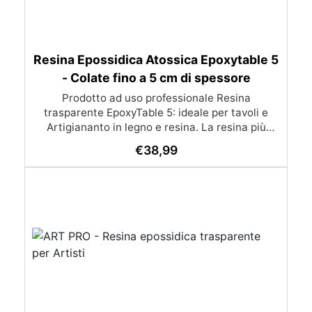
Resina Epossidica Atossica Epoxytable 5
- Colate fino a 5 cm di spessore
Prodotto ad uso professionale Resina
trasparente EpoxyTable 5: ideale per tavoli e
Artigiananto in legno e resina. La resina più
venduta , resistente ai graffi e ingiallimento,
€
38,99
perfetta per colate di alto spessore fino a 5 cm.
Applicazioni Principali: Realizzazione di tavoli in
legno e resina con colate di alto spessore.
Progetti artistici e di design che prevedano una
colata in spessore Inglobamenti di oggetti (fiori,
monete, pietre, ecc) Colate riempitive in
spessore dentro stampi e cassaforme
Caratteristiche principali: ✅ Bassissima
esotermia per colate fino a 5 cm (è possibile fare
più colate a distanza di 12-24h) ✅ Filtri UV per
prevenire l’ingiallimento e mantenere la