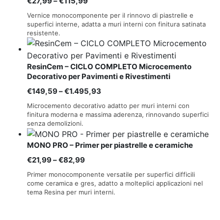
Fascia
€
27,99
–
€
115,99
di
Vernice monocomponente per il rinnovo di piastrelle e
prezzo:
superfici interne, adatta a muri interni con finitura satinata
resistente.
da
€27,99
a
ResinCem – CICLO COMPLETO Microcemento
€115,99
Decorativo per Pavimenti e Rivestimenti
Fascia
€
149,59
–
€
1.495,93
di
Microcemento decorativo adatto per muri interni con
prezzo:
finitura moderna e massima aderenza, rinnovando superfici
senza demolizioni.
da
€149,59
MONO PRO – Primer per piastrelle e ceramiche
a
Fascia
€
21,99
–
€
82,99
€1.495,93
di
Primer monocomponente versatile per superfici difficili
prezzo:
come ceramica e gres, adatto a molteplici applicazioni nel
tema Resina per muri interni.
da
€21,99
a