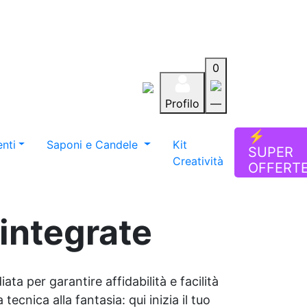
0
Profilo
—
Aiuto
Preferiti
Blog
⚡
nti
Saponi e Candele
Kit
SUPER
Creatività
OFFERT
 integrate
ata per garantire affidabilità e facilità
tecnica alla fantasia: qui inizia il tuo