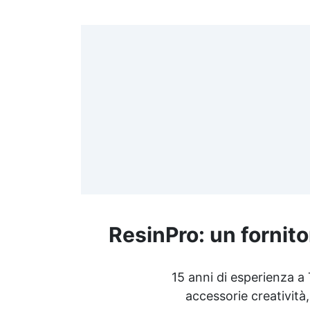
>
(
≤
f
ResinPro: un fornito
R
15 anni di esperienza a
accessorie creatività,