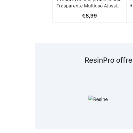
R
€
8,99
A
c
R
ResinPro offre
s