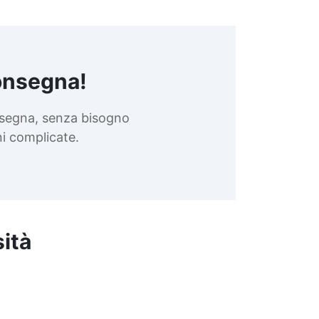
onsegna!
nsegna, senza bisogno
oni complicate.
sità