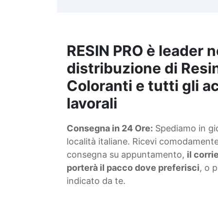
t
m
RESIN PRO è leader n
S
f
distribuzione di Resin
Coloranti e tutti gli 
T
lavorali
s
Consegna in 24 Ore:
Spediamo in gior
d
località italiane. Ricevi comodamente 
consegna su appuntamento,
il corr
porterà il pacco dove preferisci
, o 
indicato da te.
4