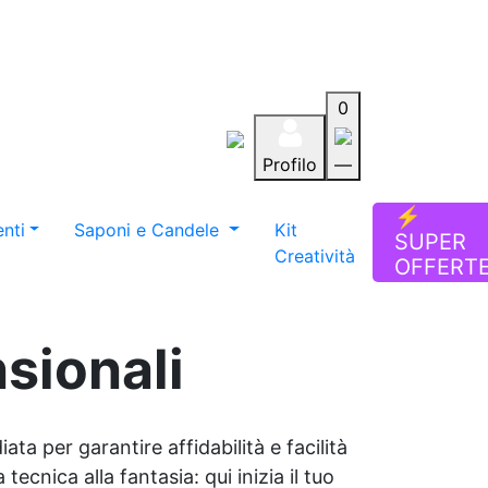
0
Profilo
—
Aiuto
Preferiti
Blog
⚡
nti
Saponi e Candele
Kit
SUPER
Creatività
OFFERT
nsionali
ata per garantire affidabilità e facilità
tecnica alla fantasia: qui inizia il tuo