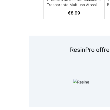
R
€
8,99
A
c
R
ResinPro offre
s