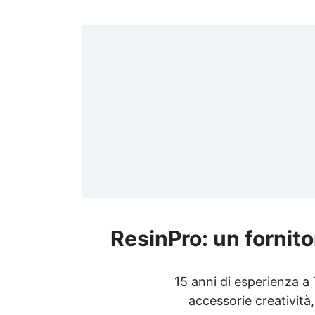
>
(
≤
f
ResinPro: un fornito
R
15 anni di esperienza a
accessorie creatività,