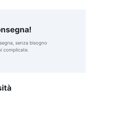
onsegna!
nsegna, senza bisogno
oni complicate.
sità