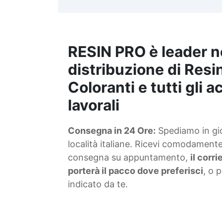
t
m
RESIN PRO è leader n
S
f
distribuzione di Resin
Coloranti e tutti gli 
T
lavorali
s
Consegna in 24 Ore:
Spediamo in gior
d
località italiane. Ricevi comodamente 
consegna su appuntamento,
il corr
porterà il pacco dove preferisci
, o 
indicato da te.
4