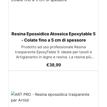
Resina Epossidica Atossica Epoxytable 5
- Colate fino a 5 cm di spessore
Prodotto ad uso professionale Resina
trasparente EpoxyTable 5: ideale per tavoli e
Artigiananto in legno e resina. La resina più
venduta , resistente ai graffi e ingiallimento,
€
38,99
perfetta per colate di alto spessore fino a 5 cm.
Applicazioni Principali: Realizzazione di tavoli in
legno e resina con colate di alto spessore.
Progetti artistici e di design che prevedano una
colata in spessore Inglobamenti di oggetti (fiori,
monete, pietre, ecc) Colate riempitive in
spessore dentro stampi e cassaforme
Caratteristiche principali: ✅ Bassissima