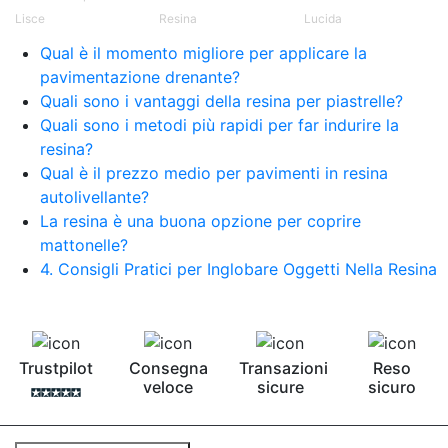
Pavimento epossidico Acquista Glitter Epossidico
Lisce
Resina
Lucida
Applicazioni di Epossidici Colle epossidiche
Mastice epossidico Adesivo epossidico
Qual è il momento migliore per applicare la
bicomponente Malta epossidica Colla
pavimentazione drenante?
bicomponente Pavimento epossidico pro e
Quali sono i vantaggi della resina per piastrelle?
contro Epossidica Colla epossidica plastica See
Quali sono i metodi più rapidi per far indurire la
all articles →
resina?
Qual è il prezzo medio per pavimenti in resina
autolivellante?
La resina è una buona opzione per coprire
mattonelle?
4. Consigli Pratici per Inglobare Oggetti Nella Resina
Trustpilot
Consegna
Transazioni
Reso
veloce
sicure
sicuro