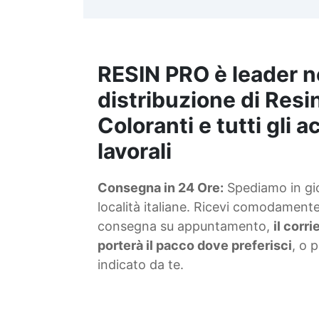
t
m
RESIN PRO è leader n
S
f
distribuzione di Resin
Coloranti e tutti gli 
T
lavorali
s
Consegna in 24 Ore:
Spediamo in gior
d
località italiane. Ricevi comodamente 
consegna su appuntamento,
il corr
porterà il pacco dove preferisci
, o 
indicato da te.
4