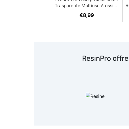
R
€
8,99
A
c
R
ResinPro offre
s