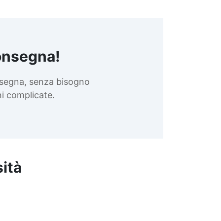
onsegna!
nsegna, senza bisogno
oni complicate.
sità