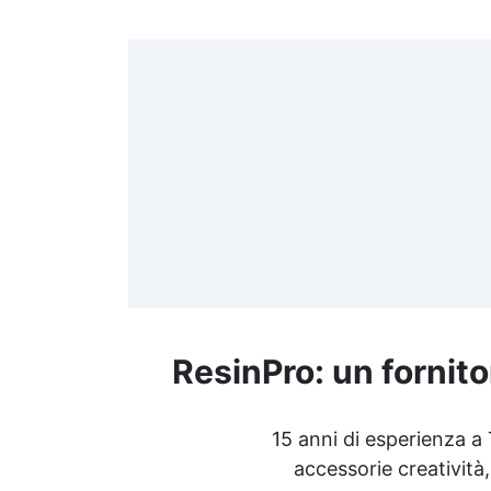
>
(
≤
f
ResinPro: un fornito
R
15 anni di esperienza a
accessorie creatività,