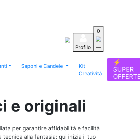
0
Profilo
—
Aiuto
Preferiti
Blog
⚡
nti
Saponi e Candele
Kit
SUPER
Creatività
OFFERT
 e originali
ata per garantire affidabilità e facilità
tecnica alla fantasia: qui inizia il tuo