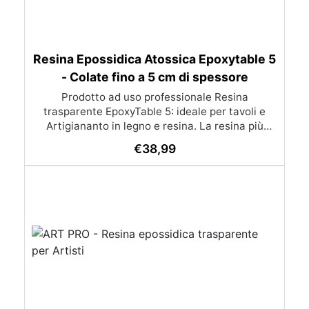
Resina Epossidica Atossica Epoxytable 5
- Colate fino a 5 cm di spessore
Prodotto ad uso professionale Resina
trasparente EpoxyTable 5: ideale per tavoli e
Artigiananto in legno e resina. La resina più
venduta , resistente ai graffi e ingiallimento,
€
38,99
perfetta per colate di alto spessore fino a 5 cm.
Applicazioni Principali: Realizzazione di tavoli in
legno e resina con colate di alto spessore.
Progetti artistici e di design che prevedano una
colata in spessore Inglobamenti di oggetti (fiori,
monete, pietre, ecc) Colate riempitive in
spessore dentro stampi e cassaforme
Caratteristiche principali: ✅ Bassissima
esotermia per colate fino a 5 cm (è possibile fare
più colate a distanza di 12-24h) ✅ Filtri UV per
prevenire l’ingiallimento e mantenere la