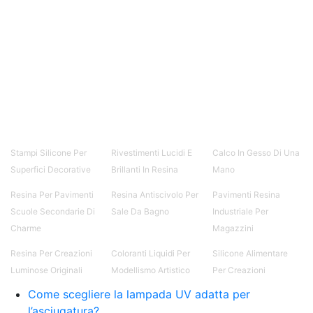
resina Spatolato resina See all articles →
Epossidico per pavimenti 41 articles ▸ Epossidico
per pavimenti Pavimenti epossidici Applicazioni
Creative Epossidiche Epossidica vernice Colla
epossidica per legno Tavolo epossidico Colla
epossidica bicomponente plastica Impregnante
epossidico Colla epossidica bicomponente per
plastica Colla epossidica Colla epossidica
bicomponente Epossidica colla Colla
bicomponente plastica Bicomponente
trasparente Pasta bicomponente per metalli
Stampi Silicone Per
Rivestimenti Lucidi E
Calco In Gesso Di Una
Epossidica bicomponente Bicomponente
Superfici Decorative
Brillanti In Resina
Mano
epossidico Colle bicomponenti Epossidica
significato Epossidico significato Polietilene telo
Resina Per Pavimenti
Resina Antiscivolo Per
Pavimenti Resina
Smalto epossidico Colla epossidica legno Colla
Scuole Secondarie Di
Sale Da Bagno
Industriale Per
epossidica per plastica Collanti epossidici Colla
Charme
Magazzini
bicomponente per plastica Cariche per Epossidici
Cariche Epossidiche Adesivo bicomponente
Resina Per Creazioni
Coloranti Liquidi Per
Silicone Alimentare
epossidico Colla bicomponente epossidica
Luminose Originali
Modellismo Artistico
Per Creazioni
Pavimento epossidico Acquista Glitter Epossidico
Come scegliere la lampada UV adatta per
Applicazioni di Epossidici Colle epossidiche
Mastice epossidico Adesivo epossidico
l’asciugatura?