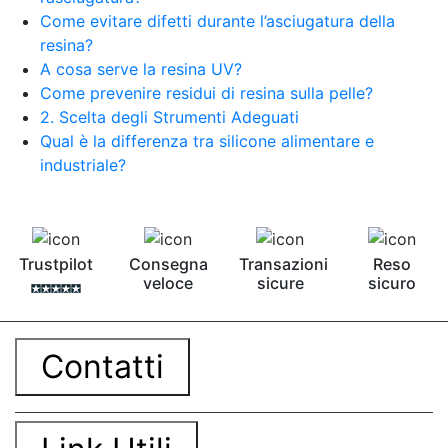
bicomponente Malta epossidica Colla
Come evitare difetti durante l’asciugatura della
bicomponente Pavimento epossidico pro e
resina?
contro Epossidica Colla epossidica plastica See
A cosa serve la resina UV?
all articles →
Come prevenire residui di resina sulla pelle?
2. Scelta degli Strumenti Adeguati
Qual è la differenza tra silicone alimentare e
industriale?
Trustpilot
Consegna
Transazioni
Reso
veloce
sicure
sicuro
Contatti