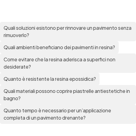
epossidica per legno Tavolo epossidico Colla
epossidica bicomponente plastica Impregnante
epossidico Colla epossidica bicomponente per
plastica Colla epossidica Colla epossidica
bicomponente Epossidica colla Colla
Quali soluzioni esistono per rinnovare un pavimento senza
bicomponente plastica Bicomponente
rimuoverlo?
trasparente Pasta bicomponente per metalli
Epossidica bicomponente Bicomponente
Quali ambienti beneficiano dei pavimenti in resina?
epossidico Colle bicomponenti Epossidica
significato Epossidico significato Polietilene telo
Come evitare che la resina aderisca a superfici non
Smalto epossidico Colla epossidica legno Colla
desiderate?
epossidica per plastica Collanti epossidici Colla
bicomponente per plastica Cariche per Epossidici
Quanto è resistente la resina epossidica?
Cariche Epossidiche Adesivo bicomponente
epossidico Colla bicomponente epossidica
Quali materiali possono coprire piastrelle antiestetiche in
Pavimento epossidico Acquista Glitter Epossidico
bagno?
Applicazioni di Epossidici Colle epossidiche
Mastice epossidico Adesivo epossidico
Quanto tempo è necessario per un’applicazione
bicomponente Malta epossidica Colla
completa di un pavimento drenante?
bicomponente Pavimento epossidico pro e
contro Epossidica Colla epossidica plastica See
all articles →