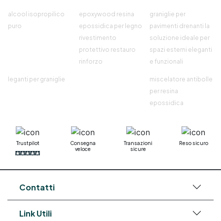
alcool isopropilico
epoxywood resina
graniglie per
puro
epossidica per legno
pavimenti drenanti la
rivestimento
soluzione ideale per
protettivo restauro
spazi esterni eleganti
rinforzo
e funzionali
leganti per graniglie
miscelatore antibolle
per resina
epossidica
Trustpilot
Consegna
Transazioni
Reso sicuro
veloce
sicure
Contatti
Link Utili