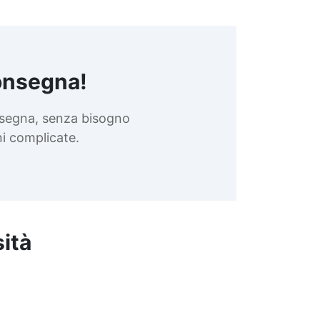
onsegna!
nsegna, senza bisogno
oni complicate.
sità