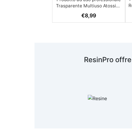
R
€
8,99
A
c
R
ResinPro offre
s