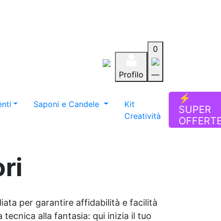
0
Profilo
—
Aiuto
Preferiti
Blog
⚡
nti
Saponi e Candele
Kit
SUPER
Creatività
OFFERT
ri
ata per garantire affidabilità e facilità
tecnica alla fantasia: qui inizia il tuo