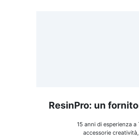
>
(
≤
f
ResinPro: un fornito
R
15 anni di esperienza a
accessorie creatività,