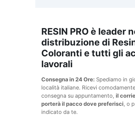
t
m
RESIN PRO è leader n
S
f
distribuzione di Resin
Coloranti e tutti gli 
T
lavorali
s
Consegna in 24 Ore:
Spediamo in gior
d
località italiane. Ricevi comodamente 
consegna su appuntamento,
il corr
porterà il pacco dove preferisci
, o 
indicato da te.
4