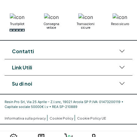
bicomponente Pavimento epossidico pro e
contro Epossidica Colla epossidica plastica See
all articles →
Trustpilot
Consegna
Transazioni
Reso sicuro
veloce
sicure
Contatti
Link Utili
Su di noi
Resin Pro Srl, Via 25 Aprile – Z.I.snc, 19021 Arcola SP P.IVA: 01473200119 •
Capitale sociale 50000€ i.v • REA SP-210889
|
|
Informativa sulla privacy
Cookie Policy
Cookie Policy UE
0