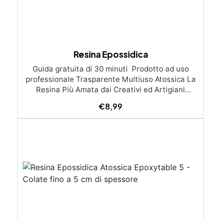
Resina Epossidica
Guida gratuita di 30 minuti ​ Prodotto ad uso
professionale Trasparente Multiuso Atossica La
Resina Più Amata dai Creativi ed Artigiani
Certificata Atossica per il contatto con la pelle
€
8,99
post-catalisi, è il nostro best seller per facilità
d'uso e risultati eccezionali. Questa Resina
Multiuso permette Colate da 1 mm fino a 2 cm di
spessore (è possibile realizzare più strati).
Colate in stampi in silicone (gioielli,
sottobicchieri, vassoi) Quadri artistici
e inglobamenti di oggetti (fiori, tappi, ecc.)
Tavoli in legno e resina, mobili e lavorazioni
artigianali in genere Pavimentazioni artistiche e
rivestimenti protettivi Riparazione,
impregnazione e incollaggio (nautica, fibra di