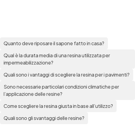
per pavimenti Pavimenti epossidici Applicazioni
Creative Epossidiche Epossidica vernice Colla
epossidica per legno Tavolo epossidico Colla
epossidica bicomponente plastica Impregnante
epossidico Colla epossidica bicomponente per
plastica Colla epossidica Colla epossidica
bicomponente Epossidica colla Colla
Quanto deve riposare il sapone fatto in casa?
bicomponente plastica Bicomponente
trasparente Pasta bicomponente per metalli
Qual è la durata media di una resina utilizzata per
Epossidica bicomponente Bicomponente
impermeabilizzazione?
epossidico Colle bicomponenti Epossidica
significato Epossidico significato Polietilene telo
Quali sono i vantaggi di scegliere la resina per i pavimenti?
Smalto epossidico Colla epossidica legno Colla
Sono necessarie particolari condizioni climatiche per
epossidica per plastica Collanti epossidici Colla
bicomponente per plastica Cariche per Epossidici
l’applicazione delle resine?
Cariche Epossidiche Adesivo bicomponente
epossidico Colla bicomponente epossidica
Come scegliere la resina giusta in base all’utilizzo?
Pavimento epossidico Acquista Glitter Epossidico
Quali sono gli svantaggi delle resine?
Applicazioni di Epossidici Colle epossidiche
Mastice epossidico Adesivo epossidico
bicomponente Malta epossidica Colla