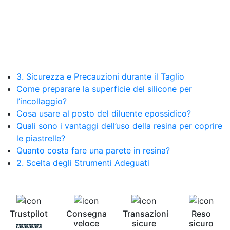
resina Spatolato resina See all articles →
Epossidico per pavimenti 41 articles ▸ Epossidico
per pavimenti Pavimenti epossidici Applicazioni
Creative Epossidiche Epossidica vernice Colla
epossidica per legno Tavolo epossidico Colla
epossidica bicomponente plastica Impregnante
epossidico Colla epossidica bicomponente per
3. Sicurezza e Precauzioni durante il Taglio
plastica Colla epossidica Colla epossidica
Come preparare la superficie del silicone per
bicomponente Epossidica colla Colla
bicomponente plastica Bicomponente
l’incollaggio?
trasparente Pasta bicomponente per metalli
Cosa usare al posto del diluente epossidico?
Epossidica bicomponente Bicomponente
Quali sono i vantaggi dell’uso della resina per coprire
epossidico Colle bicomponenti Epossidica
le piastrelle?
significato Epossidico significato Polietilene telo
Quanto costa fare una parete in resina?
Smalto epossidico Colla epossidica legno Colla
2. Scelta degli Strumenti Adeguati
epossidica per plastica Collanti epossidici Colla
bicomponente per plastica Cariche per Epossidici
Cariche Epossidiche Adesivo bicomponente
epossidico Colla bicomponente epossidica
Pavimento epossidico Acquista Glitter Epossidico
Trustpilot
Consegna
Transazioni
Reso
Applicazioni di Epossidici Colle epossidiche
veloce
sicure
sicuro
Mastice epossidico Adesivo epossidico