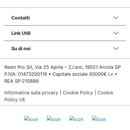
bicomponente Malta epossidica Colla
bicomponente Pavimento epossidico pro e
Contatti
contro Epossidica Colla epossidica plastica See
all articles →
Link Utili
Su di noi
Resin Pro Srl, Via 25 Aprile – Z.I.snc, 19021 Arcola SP
P.IVA: 01473200119 • Capitale sociale 50000€ i.v •
REA SP-210889
Informativa sulla privacy
|
Cookie Policy
|
Cookie
Policy UE