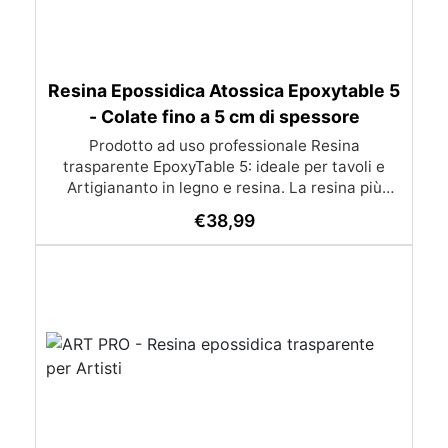
Resina Epossidica Atossica Epoxytable 5
- Colate fino a 5 cm di spessore
Prodotto ad uso professionale Resina
trasparente EpoxyTable 5: ideale per tavoli e
Artigiananto in legno e resina. La resina più
venduta , resistente ai graffi e ingiallimento,
€
38,99
perfetta per colate di alto spessore fino a 5 cm.
Applicazioni Principali: Realizzazione di tavoli in
legno e resina con colate di alto spessore.
Progetti artistici e di design che prevedano una
colata in spessore Inglobamenti di oggetti (fiori,
monete, pietre, ecc) Colate riempitive in
spessore dentro stampi e cassaforme
Caratteristiche principali: ✅ Bassissima
esotermia per colate fino a 5 cm (è possibile fare
più colate a distanza di 12-24h) ✅ Filtri UV per
prevenire l’ingiallimento e mantenere la