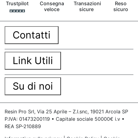
Trustpilot
Consegna
Transazioni
Reso
bicomponente Malta epossidica Colla
veloce
sicure
sicuro
bicomponente Pavimento epossidico pro e
contro Epossidica Colla epossidica plastica See
all articles →
Contatti
Link Utili
Su di noi
Resin Pro Srl, Via 25 Aprile – Z.I.snc, 19021 Arcola SP
P.IVA: 01473200119 • Capitale sociale 50000€ i.v •
REA SP-210889