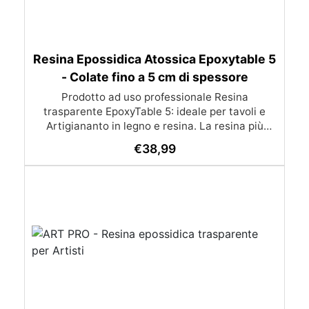
Resina Epossidica Atossica Epoxytable 5
- Colate fino a 5 cm di spessore
Prodotto ad uso professionale Resina
trasparente EpoxyTable 5: ideale per tavoli e
Artigiananto in legno e resina. La resina più
venduta , resistente ai graffi e ingiallimento,
€
38,99
perfetta per colate di alto spessore fino a 5 cm.
Applicazioni Principali: Realizzazione di tavoli in
legno e resina con colate di alto spessore.
Progetti artistici e di design che prevedano una
colata in spessore Inglobamenti di oggetti (fiori,
monete, pietre, ecc) Colate riempitive in
spessore dentro stampi e cassaforme
Caratteristiche principali: ✅ Bassissima
esotermia per colate fino a 5 cm (è possibile fare
più colate a distanza di 12-24h) ✅ Filtri UV per
prevenire l’ingiallimento e mantenere la