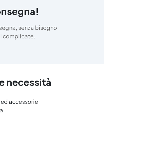
onsegna!
nsegna, senza bisogno
oni complicate.
ue necessità
e ed accessorie
ca