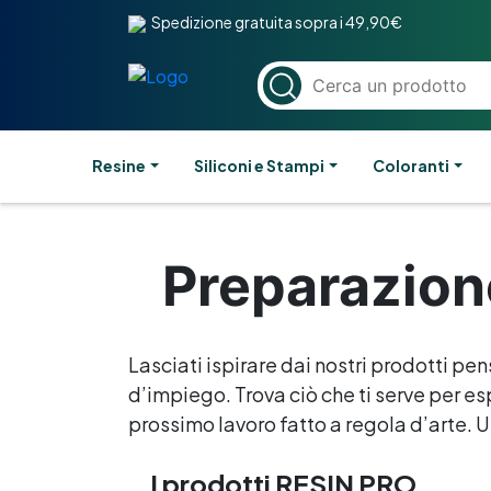
Spedizione gratuita sopra i 49,90€
Resine
Siliconi e Stampi
Coloranti
Preparazione
Lasciati ispirare dai nostri prodotti pen
d’impiego. Trova ciò che ti serve per esp
prossimo lavoro fatto a regola d’arte. Un
I prodotti RESIN PRO