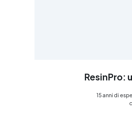
tecnico ResinPro è a tua
disposizione! Ti potrebbe
interessare: KIT EPOXY TABLE
- FINALMENTE IL KIT
COMPLETO PER CREARE IL
TUO TAVOLO IN LEGNO E
RESINA! Useful articles Resina
per pareti esterne 14 articles ▸
Resina per pavimenti
trasparente Resina
trasparente per pavimenti
esterni Resina trasparente per
ResinPro: u
pavimenti Resine trasparenti
per pavimenti esterni Resina
trasparente autolivellante per
pavimenti Resina trasparente
15 anni di esp
pavimento Resina trasparente
g
c
per pavimento Resina
trasparente per pavimenti in
pietra Resine per pavimenti
trasparenti Resina epossidica
trasparente per pavimenti