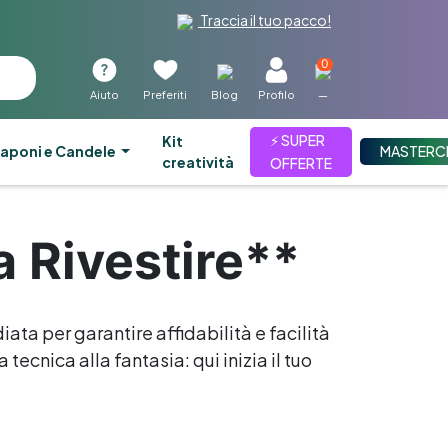
Traccia il tuo pacco!
0
Aiuto
Preferiti
Blog
Profilo
—
⚡ SUPER
kit
aponi e Candele
MASTERC
creatività
OFFERTE
a Rivestire**
iata per garantire affidabilità e facilità
tecnica alla fantasia: qui inizia il tuo