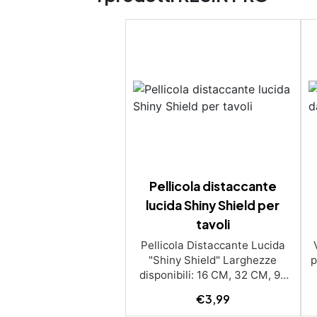
Pellicola distaccante
lucida Shiny Shield per
tavoli
Pellicola Distaccante Lucida
"Shiny Shield" Larghezze
p
disponibili: 16 CM, 32 CM, 96
CM | Lunghezze: 1M, 2M, 3M |
€
3,99
Colore: Trasparente La