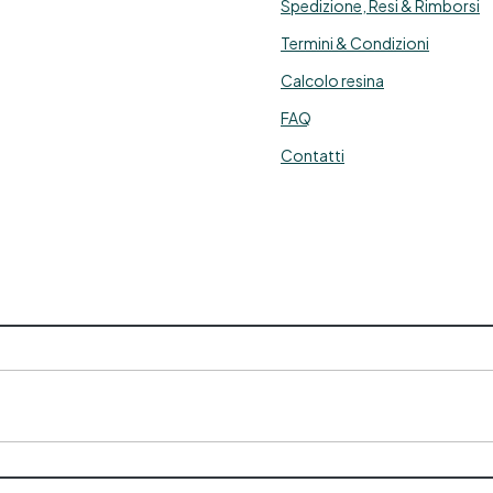
Spedizione, Resi & Rimborsi
seccare 24 ore. SCHEDE
TECNICHE Report SDS TDS
Termini & Condizioni
Consigli di prudenza: P102
Tenere fuori dalla portata dei
Calcolo resina
bambini. P271 Utilizzare
FAQ
soltanto all’aperto o in luogo
en ventilato. P501 Smaltire il
Contatti
prodotto/recipiente in un
centro di raccolta dei rifiuti
(contattare le autorità locali)
Useful articles Resina per
pareti esterne 14 articles ▸
Resina per pavimenti
trasparente Resina
trasparente per pavimenti
sterni Resina trasparente per
pavimenti Resine trasparenti
per pavimenti esterni Resina
rasparente autolivellante per
pavimenti Resina trasparente
avimento Resina trasparente