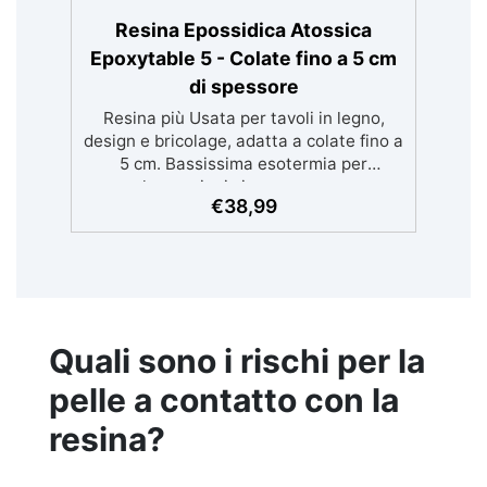
Resina Epossidica Atossica
Epoxytable 5 - Colate fino a 5 cm
di spessore
Resina più Usata per tavoli in legno,
design e bricolage, adatta a colate fino a
5 cm. Bassissima esotermia per
lavorazioni sicure e senza
€
38,99
surriscaldamenti. Resistente a graffi e
ingiallimento grazie ai filtri UV e all'alta
qualità meccanica. Bassa viscosità per
eliminare bolle d'aria e ottenere finiture
lisce. Sicura, atossica, BPA/VOC free e
certificata per il contatto prolungato con
la pelle.
Quali sono i rischi per la
pelle a contatto con la
resina?