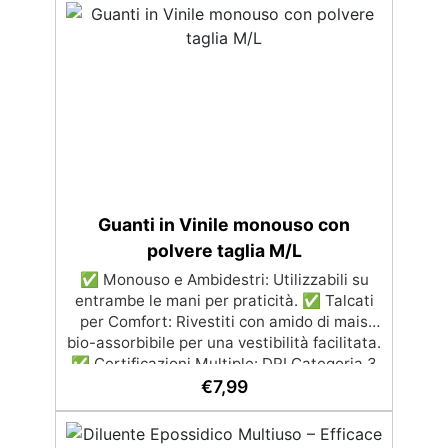
adattarsi a diverse superfici. ✅
Riutilizzabile e Riciclabile: Facile da pulire e
utilizzare più volte, sostenibile. ✅
Protezione Totale: Evita danni a pavimenti
e superfici, mantenendo il tuo spazio di
lavoro sicuro.
Guanti in Vinile monouso con
polvere taglia M/L
✅ Monouso e Ambidestri: Utilizzabili su
entrambe le mani per praticità. ✅ Talcati
per Comfort: Rivestiti con amido di mais
bio-assorbibile per una vestibilità facilitata.
✅ Certificazioni Multiple: DPI Categoria 3
(Regolamento EU 2016/425), Dispositivo
€
7,99
Medico (EN 455 1-4, Regolamento EU
2017/745). ✅ Sicuri per Alimenti (MOCA):
Idonei al contatto alimentare secondo le