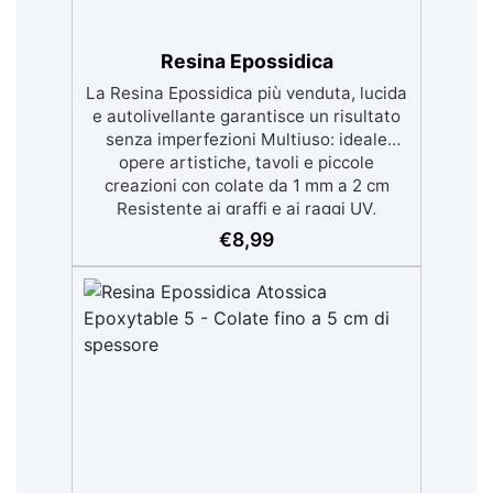
Resina Epossidica
La Resina Epossidica più venduta, lucida
e autolivellante garantisce un risultato
senza imperfezioni Multiuso: ideale
opere artistiche, tavoli e piccole
creazioni con colate da 1 mm a 2 cm
Resistente ai graffi e ai raggi UV,
garantendo opere durature, vibranti e
€
8,99
senza ingiallimenti nel tempo Bassa
viscosità e formula anti-bolle per
risultati impeccabili, perfetti per colate
di stampi e inglobamenti Certificata
Atossica post catalisi per contatto con la
pelle, BPA free e VoC Free