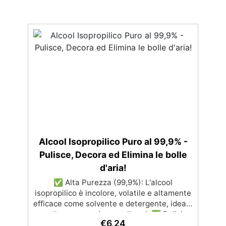
Alcool Isopropilico Puro al 99,9% -
Pulisce, Decora ed Elimina le bolle
d'aria!
✅ Alta Purezza (99,9%): L'alcool
isopropilico è incolore, volatile e altamente
efficace come solvente e detergente, ideale
per l'uso con resine e polimeri. ✅ Pulizia
€
6,24
Efficace: Rimuove facilmente sporco e