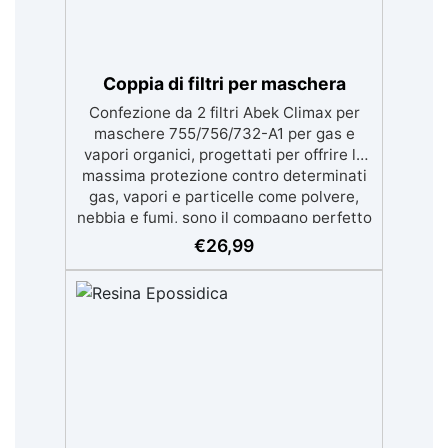
Coppia di filtri per maschera
Confezione da 2 filtri Abek Climax per
maschere 755/756/732-A1 per gas e
vapori organici, progettati per offrire la
massima protezione contro determinati
gas, vapori e particelle come polvere,
nebbia e fumi, sono il compagno perfetto
per coloro che lavorano con resine
€
26,99
epossidiche, poliuretaniche o poliestere.
Conforme alla normativa
14387:2004+A1:2008 Compatibili con i
filtri Climax modello 755/756/732-A1