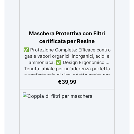
Maschera Protettiva con Filtri
certificata per Resine
✅ Protezione Completa: Efficace contro
gas e vapori organici, inorganici, acidi e
ammoniaca. ✅ Design Ergonomico:
Tenuta labiale per un'aderenza perfetta
e confortevole al viso, adatta anche per
barbe. ✅ Materiali Resistenti: Corpo in
€
39,99
gomma nera flessibile e filtri in
polietilene ad alta densità (HDPE). ✅
Filtri di Alta Qualità: Modelli Climax 755
e 756, con carbone attivo per
assorbimento ottimale dei gas. ✅
Certificata e Sicura: Conforme alla
norma EN 140:1999 e al Regolamento UE
2016/425, con certificazione CE.