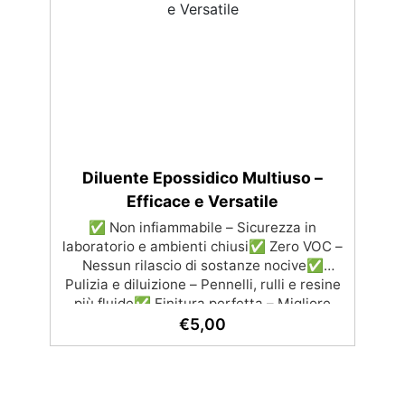
normative UE e italiane. ✅ Confezione
Pratica: Disponibili in scatole da 100 pezzi,
colore bianco.
Diluente Epossidico Multiuso –
Efficace e Versatile
✅ Non infiammabile – Sicurezza in
laboratorio e ambienti chiusi✅ Zero VOC –
Nessun rilascio di sostanze nocive✅
Pulizia e diluizione – Pennelli, rulli e resine
più fluide✅ Finitura perfetta – Migliore
stesura e brillantezza della resina
€
5,00