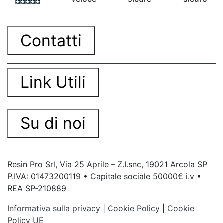
contro Epossidica Colla epossidica plastica See
all articles →
Contatti
Link Utili
Su di noi
Resin Pro Srl, Via 25 Aprile – Z.I.snc, 19021 Arcola SP
P.IVA: 01473200119 • Capitale sociale 50000€ i.v •
REA SP-210889
Informativa sulla privacy
|
Cookie Policy
|
Cookie
Policy UE