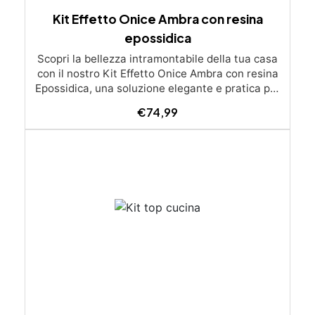
Kit Effetto Onice Ambra con resina
epossidica
Scopri la bellezza intramontabile della tua casa
con il nostro Kit Effetto Onice Ambra con resina
Epossidica, una soluzione elegante e pratica per
trasformare i tuoi spazi. Ideale per piani cucina,
€
74,99
supporti per lavabo, o qualsiasi superficie
desideri rinnovare, questo kit porta il lusso e il
fascino dell'Onice Ambra nella tua casa, offrendo
una finitura simile al marmo con tonalità calde e
avvolgenti. Caratteristiche del Kit: Effetto Onice
Ambra: Un look sofisticato che emula le venature
naturali del prezioso Onice Ambra. Resina
epossidica di alta qualità: Garantisce una finitura
lucida e duratura, resistente a graffi, macchie e
calore. Finitura personalizzabile: Crea effetti
unici con onde dinamiche o venature sottili,
adattandoti ai tuoi gusti. Facile applicazione:
Semplice anche per chi non ha esperienza, con
risultati professionali. Dimensioni del Kit: 2,49 kg