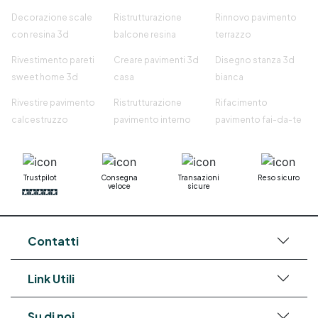
Decorazione scale
Ristrutturazione
Rinnovo pavimento
con resina 3d
balcone resina
terrazzo
Rivestimento pareti
Creare pavimenti 3d
Disegno stanza 3d
sweet home 3d
casa
bianca
Rivestire pavimento
Ristrutturazione
Rifacimento
calcestruzzo
pavimento interno
pavimento fai-da-te
Trustpilot
Consegna
Transazioni
Reso sicuro
veloce
sicure
Contatti
Link Utili
Su di noi