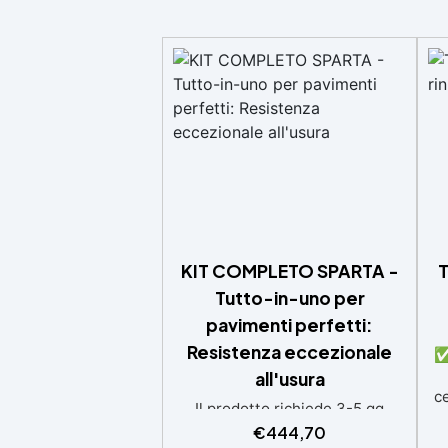
KIT COMPLETO SPARTA -
T
Tutto-in-uno per
pavimenti perfetti:
Resistenza eccezionale
✅ 
all'usura
ce
Il prodotto richiede 3-5 gg
s
lavorativi aggiuntivi per la
€
444,70