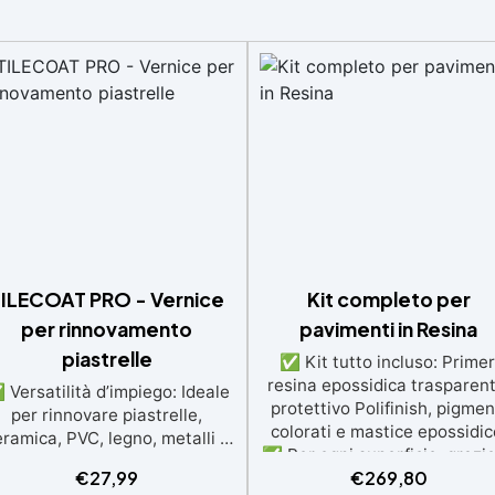
ILECOAT PRO - Vernice
Kit completo per
per rinnovamento
pavimenti in Resina
piastrelle
✅ Kit tutto incluso: Primer
resina epossidica trasparent
Versatilità d’impiego: Ideale
protettivo Polifinish, pigmen
per rinnovare piastrelle,
colorati e mastice epossidic
ramica, PVC, legno, metalli e
✅ Per ogni superficie: grazie
uperfici resinate, sia interne
€
27,99
€
269,80
primer universale è applicabi
che esterne. ✅ Resistente e