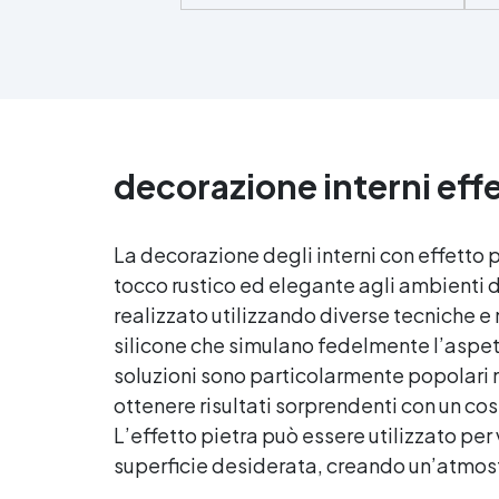
consegna Kit competo, con
d
Video istruzioni: kit include
primer universale (per
um
piasterelle, cemento,
ag
microcemento) resina
rivestimento antigraffio, pronto
Di
all'uso! Massima resistenza
all'usura: il sistema
decorazione interni effe
poliaspartico SPARTA offre una
protezione eccezionale contro
graffi, agenti chimici e carichi
La decorazione degli interni con effetto 
pesanti, ideale per ambienti ad
tocco rustico ed elegante agli ambienti 
alto traffico.​ Applicazione
p
rapida e semplice: la
realizzato utilizzando diverse tecniche e 
formulazione ad asciugatura
silicone che simulano fedelmente l’aspett
veloce consente di completare
HA
soluzioni sono particolarmente popolari n
l'intero processo in un solo
giorno, anche per utenti non
ottenere risultati sorprendenti con un cos
professionisti.​ Finitura estetica
L’effetto pietra può essere utilizzato per v
personalizzabile: inclusi
superficie desiderata, creando un’atmosf
paillettes decorativi per creare
pavimenti con effetti unici e