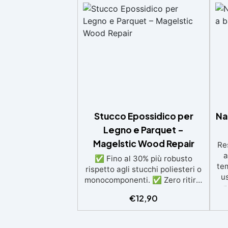
Stucco Epossidico per
Na
Legno e Parquet –
Magelstic Wood Repair
Re
a
✅ Fino al 30% più robusto
te
rispetto agli stucchi poliesteri o
us
monocomponenti. ✅ Zero ritiro:
p
mantiene volume e forma,
€
12,90
dec
perfetto anche per applicazioni
all’esterno. ✅ Coloranti, Spatola
s
e guanti per applicare in