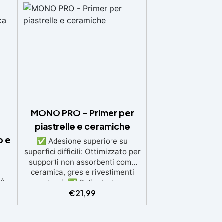
MONO PRO - Primer per
piastrelle e ceramiche
o e
✅ Adesione superiore su
superfici difficili: Ottimizzato per
supporti non assorbenti come
ceramica, gres e rivestimenti
uò
vetrosi. ✅ Polivalente e
€
21,99
versatile: Funziona come primer,
impregnante, antipolvere e
 è
ponte di adesione per superfici