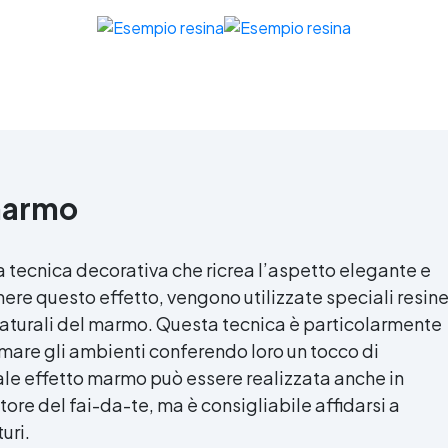
cortili, magazzini e piazzali
resistente a temperature
estreme e agenti chimici
 marmo
a tecnica decorativa che ricrea l’aspetto elegante e
nere questo effetto, vengono utilizzate speciali resin
ri naturali del marmo. Questa tecnica è particolarmente
mare gli ambienti conferendo loro un tocco di
rale effetto marmo può essere realizzata anche in
tore del fai-da-te, ma è consigliabile affidarsi a
uri.