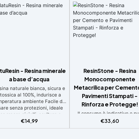
tuResin - Resina minerale
ResinStone - Resina
a base d’acqua
Monocomponente
Metacrilica per Cement
sina naturale bianca, sicura e
tossica al 100%, indurisce a
Pavimenti Stampati -
mperatura ambiente Facile da
Rinforza e Protegge!
are senza protezioni, ideale
Il consumo è indicativo e p
er creare gioielli, sculture e
variare in base al grado di
€
14,99
€
33,60
orazioni Formula eco-friendly
assorbimento della
a base d’acqua, alternativa
superficie.Più la superficie
icura alle resine tradizionali