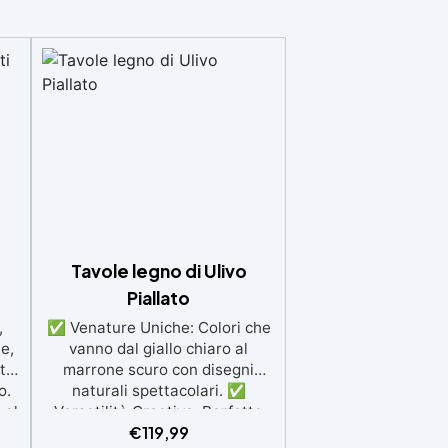
Tavole legno di Ulivo
Piallato
,
✅ Venature Uniche: Colori che
e,
vanno dal giallo chiaro al
ti
marrone scuro con disegni
o.
naturali spettacolari. ✅
 al
Versatilità Creativa: Perfetto
€
119,99
le
per mobili, utensili da cucina,