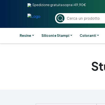
Spedizione gratuita sopra i 49,90€
Resine
Siliconi e Stampi
Coloranti
St