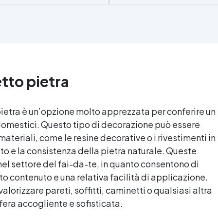
sia su calcestruzzo, piastrell
urevole: Offre resistenza agli
superfici irregolari o
agenti atmosferici, raggi UV,
danneggiate. ✅ Facile da
idità, abrasione e detergenti
applicare: Video Guida compl
gressivi. ✅ Finitura satinata
inclusa, 3 semplici passagg
ed estetica elegante:
dalla preparazione della
sponibile in colori RAL e NCS
superficie alla finitura
su richiesta, con una finitura
protettiva antigraffio. ✅
tto pietra
traspirante e resistente. ✅
Risultati professionali: Sist
Facile applicazione e
autolivellante, resistente a
manutenzione:
raggi UV, duraturo e con finit
Monocomponente, si applica
pietra è un’opzione molto apprezzata per conferire un
lucida o satinata. ✅
facilmente e garantisce una
domestici. Questo tipo di decorazione può essere
Personalizzabile: Disponibile
ulizia semplice e duratura. ✅
kit per metrature da 2m² a
materiali, come le resine decorative o i rivestimenti in
Certificato per sicurezza:
100m², con una vasta gamma
Conforme alle normative
o e la consistenza della pietra naturale. Queste
pigmenti selezionabili.
CCP e marcatura CE secondo
el settore del fai-da-te, in quanto consentono di
EN 1504-2, ideale anche per
to contenuto e una relativa facilità di applicazione.
ambienti con alimenti.
alorizzare pareti, soffitti, caminetti o qualsiasi altra
era accogliente e sofisticata.