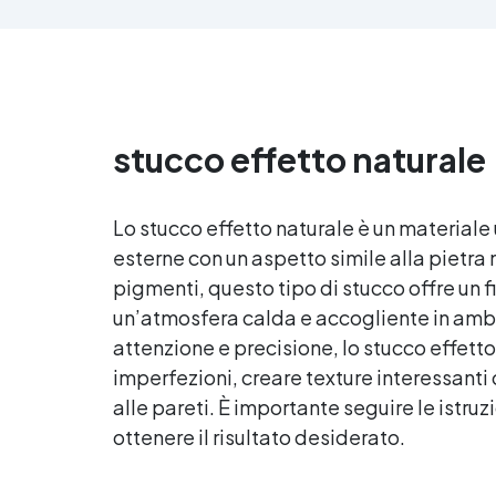
Omaggio: riproduci qualsiasi
pe
tonalità del legno, con il kit di
sen
applicazione omaggio. ✅
Compatibile con vernici e
finiture: non lascia aloni né
difetti visivi. ✅ Facile da
stucco effetto naturale
carteggiare e rifinire: risultati
professionali in pochi passaggi.
Lo stucco effetto naturale è un materiale 
esterne con un aspetto simile alla pietra
pigmenti, questo tipo di stucco offre un f
un’atmosfera calda e accogliente in amb
attenzione e precisione, lo stucco effetto
imperfezioni, creare texture interessan
alle pareti. È importante seguire le istru
ottenere il risultato desiderato.