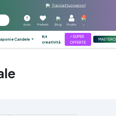
Traccia il tuo pacco!
0
Aiuto
Preferiti
Blog
Profilo
—
⚡ SUPER
kit
aponi e Candele
MASTERC
creatività
OFFERTE
ale