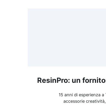
>
(
≤
f
ResinPro: un fornito
R
15 anni di esperienza a
accessorie creatività,