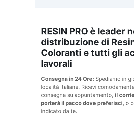
t
m
RESIN PRO è leader n
S
f
distribuzione di Resin
Coloranti e tutti gli 
T
lavorali
s
Consegna in 24 Ore:
Spediamo in gior
d
località italiane. Ricevi comodamente 
consegna su appuntamento,
il corr
porterà il pacco dove preferisci
, o 
indicato da te.
4