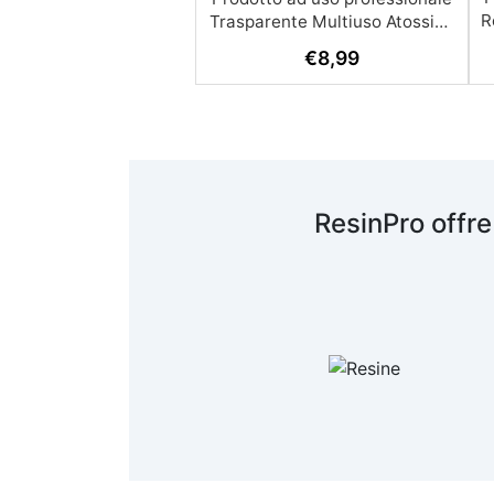
R
€
8,99
A
c
R
ResinPro offre
s