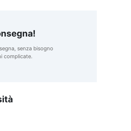
onsegna!
nsegna, senza bisogno
oni complicate.
sità