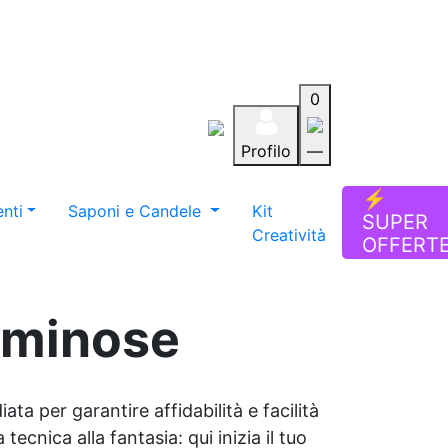
0
Profilo
—
Aiuto
Preferiti
Blog
⚡
nti
Saponi e Candele
Kit
SUPER
Creatività
OFFERT
luminose
ata per garantire affidabilità e facilità
tecnica alla fantasia: qui inizia il tuo