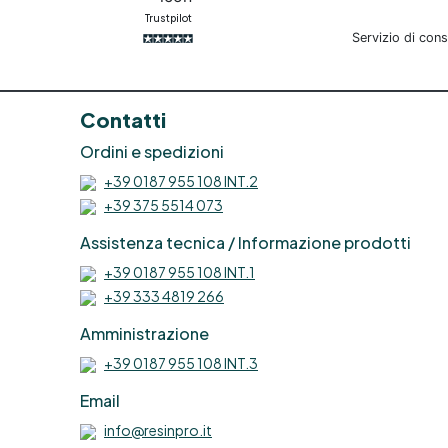
Trustpilot
Servizio di con
Contatti
Ordini e spedizioni
+39 0187 955 108 INT.2
+39 375 5514 073
Assistenza tecnica / Informazione prodotti
+39 0187 955 108 INT.1
+39 333 4819 266
Amministrazione
+39 0187 955 108 INT.3
Email
info@resinpro.it