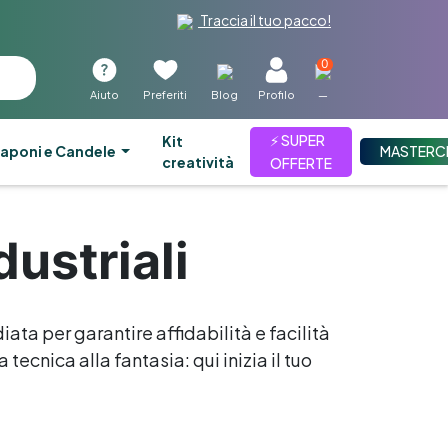
Traccia il tuo pacco!
0
Aiuto
Preferiti
Blog
Profilo
—
⚡ SUPER
kit
aponi e Candele
MASTERC
creatività
OFFERTE
ustriali
iata per garantire affidabilità e facilità
tecnica alla fantasia: qui inizia il tuo