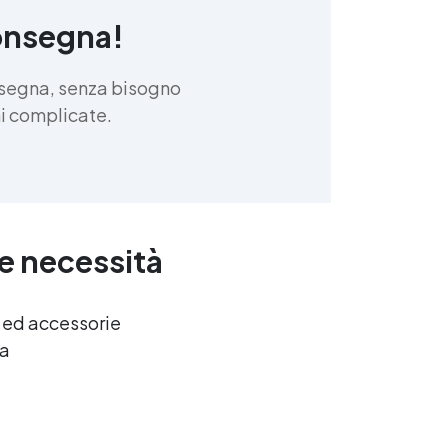
onsegna!
nsegna, senza bisogno
oni complicate.
ue necessità
e ed accessorie
ca