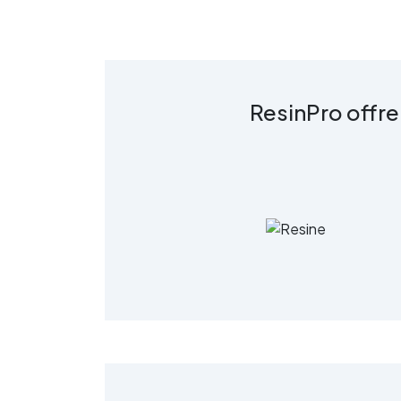
di Graniglia e Resina ! Grazie
alle nostre istruzioni semplici e
dettagliate, trasformare
qualsiasi superficie diventa un
gioco da ragazzi: l’applicazione
è molto semplice e –
ResinPro offre
soprattutto – economica, alla
portata di tutti. Se
preferisci affidarti a un
esperto, cliccando il pulsante
qui sotto puoi scoprire la lista
dei nostri posatori. oppure se
preferisci puoi chiedere un
preventivo su misura già con
posa inclusa (servizio
disponibile solo su certe
province) (servizio di posa e
trasporto non incluso nel
prezzo) Lista dei posatori
Richiedi un preventivo Scarica
k
la brochure completa