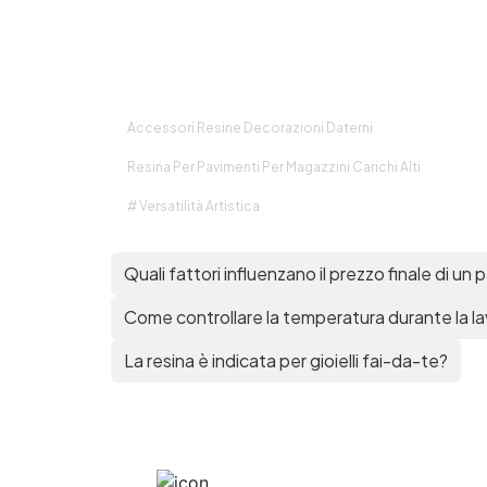
Accessori Resine Decorazioni Daterni
Resina Per Pavimenti Per Magazzini Carichi Alti
# Versatilità Artistica
Quali fattori influenzano il prezzo finale di un
Come controllare la temperatura durante la la
La resina è indicata per gioielli fai-da-te?