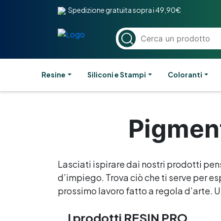
Spedizione gratuita sopra i 49,90€
Resine
Siliconi e Stampi
Coloranti
Pigment
Lasciati ispirare dai nostri prodotti pen
d’impiego. Trova ciò che ti serve per esp
prossimo lavoro fatto a regola d’arte. Un
I prodotti RESIN PRO