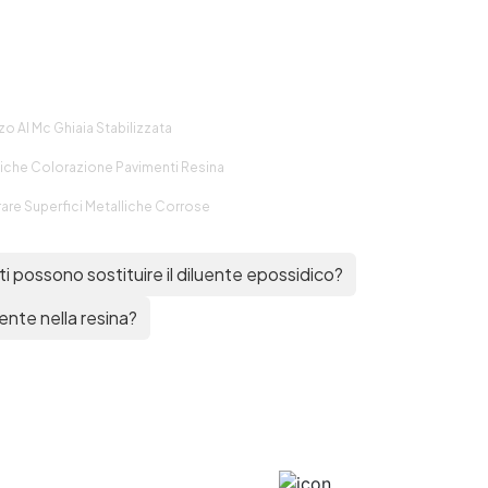
zo Al Mc Ghiaia Stabilizzata
iche Colorazione Pavimenti Resina
rare Superfici Metalliche Corrose
i possono sostituire il diluente epossidico?
nte nella resina?