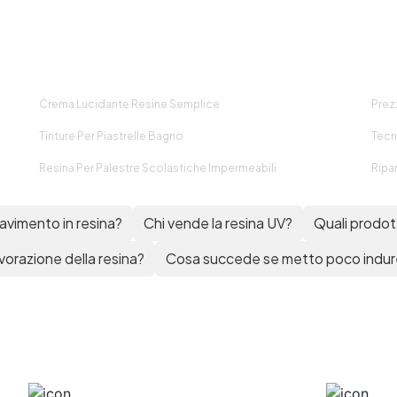
Crema Lucidante Resine Semplice
Prez
Tinture Per Piastrelle Bagno
Tecn
Resina Per Palestre Scolastiche Impermeabili
Ripa
 pavimento in resina?
Chi vende la resina UV?
Quali prodott
vorazione della resina?
Cosa succede se metto poco indure