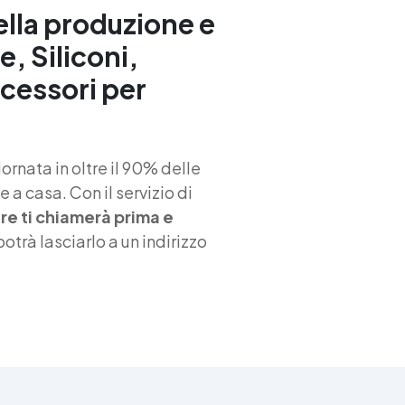
industriali e decorative.
ella produzione e
e, Siliconi,
ccessori per
rnata in oltre il 90% delle
 a casa. Con il servizio di
iere ti chiamerà prima e
 potrà lasciarlo a un indirizzo