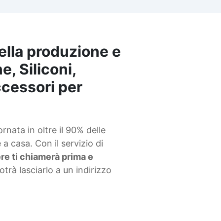
epossidica: La resina
epossidica One to One di
RESIN PRO è la scelta perfet
per un'ampia gamma di
applicazioni: 🎨 Creazioni
ella produzione e
artistiche: Ideale per opere
e, Siliconi,
uniche e dettagliate, quadri
foto, rivestimenti, neon,
accessori per
gioielli, ecc. 💍 Gioielleria:
Progetta pezzi brillanti e
resistenti, perfetta per domi
e finiture superficiali. 🏗️
Modellismo: Perfetta per
nata in oltre il 90% delle
modellini e prototipi precisi. 
a casa. Con il servizio di
Pavimentazioni artistiche:
iere ti chiamerà prima e
Ottieni finiture decorative
durature per piani di lavoro,
potrà lasciarlo a un indirizzo
pavimenti e superfici varie.
Una resina versatile che
combina qualità, resistenza 
facilità d’uso per qualsiasi
progetto! Se desideri