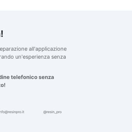
peso). 🔄 Versatile e pratica
Puoi utilizzarla per colate i
stampi in silicone, per
proteggere immagini stampa
oppure per creare elementi
!
decorativi tramite tecniche d
incastonatura. La resina è
perfetta sia per strati sottili 
eparazione all'applicazione
mm) sia per colate fino a 1,
curando un'esperienza senza
cm di spessore. 💡 Crea sen
preoccupazioni: Con la resin
One-to-One, le tue opere e 
rdine telefonico senza
tuoi gioielli manterranno la
loro lucentezza anche in
to!
condizioni di forte umidità,
come in inverno o in ambient
umidi. 🛒 Non aspettare!
Acquista questo kit di
nfo@resinpro.it
@resin_pro
avviamento e realizza i tuoi
primi accessori in resina.
Applicazioni d’uso con resin