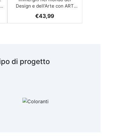
e
€
43,99
te
,
ipo di progetto
va
ve
a
te
to
mo