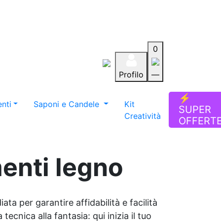
0
Profilo
—
Aiuto
Preferiti
Blog
⚡
nti
Saponi e Candele
Kit
SUPER
Creatività
OFFERT
enti legno
ata per garantire affidabilità e facilità
tecnica alla fantasia: qui inizia il tuo