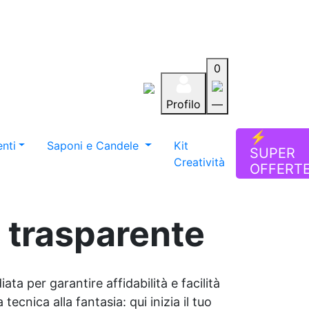
0
Profilo
—
Aiuto
Preferiti
Blog
⚡
nti
Saponi e Candele
Kit
SUPER
Creatività
OFFERT
a trasparente
ata per garantire affidabilità e facilità
tecnica alla fantasia: qui inizia il tuo