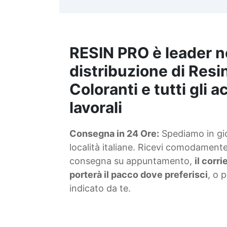
t
m
RESIN PRO è leader n
S
f
distribuzione di Resin
Coloranti e tutti gli 
T
lavorali
s
Consegna in 24 Ore:
Spediamo in gior
d
località italiane. Ricevi comodamente 
consegna su appuntamento,
il corr
porterà il pacco dove preferisci
, o 
indicato da te.
4