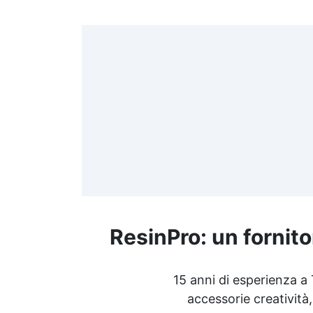
>
(
≤
f
ResinPro: un fornito
R
15 anni di esperienza a
accessorie creatività,