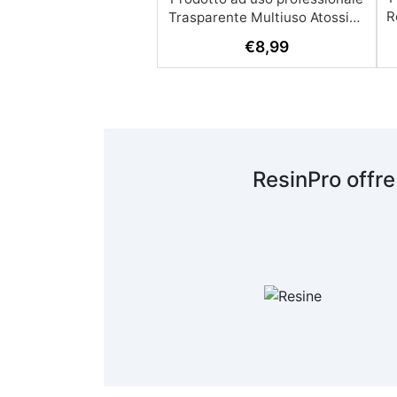
R
€
8,99
A
c
R
ResinPro offre
s