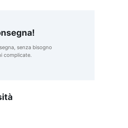
onsegna!
nsegna, senza bisogno
oni complicate.
sità