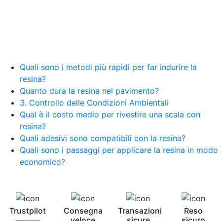
Creative Epossidiche Epossidica vernice Colla
epossidica per legno Tavolo epossidico Colla
epossidica bicomponente plastica Impregnante
epossidico Colla epossidica bicomponente per
plastica Colla epossidica Colla epossidica
bicomponente Epossidica colla Colla
bicomponente plastica Bicomponente
Quali sono i metodi più rapidi per far indurire la
trasparente Pasta bicomponente per metalli
resina?
Epossidica bicomponente Bicomponente
Quanto dura la resina nel pavimento?
epossidico Colle bicomponenti Epossidica
3. Controllo delle Condizioni Ambientali
significato Epossidico significato Polietilene telo
Qual è il costo medio per rivestire una scala con
Smalto epossidico Colla epossidica legno Colla
resina?
epossidica per plastica Collanti epossidici Colla
Quali adesivi sono compatibili con la resina?
bicomponente per plastica Cariche per Epossidici
Cariche Epossidiche Adesivo bicomponente
Quali sono i passaggi per applicare la resina in modo
epossidico Colla bicomponente epossidica
economico?
Pavimento epossidico Acquista Glitter Epossidico
Applicazioni di Epossidici Colle epossidiche
Mastice epossidico Adesivo epossidico
bicomponente Malta epossidica Colla
Trustpilot
Consegna
Transazioni
Reso
bicomponente Pavimento epossidico pro e
veloce
sicure
sicuro