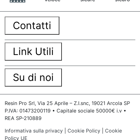
contro Epossidica Colla epossidica plastica See
all articles →
Contatti
Link Utili
Su di noi
Resin Pro Srl, Via 25 Aprile – Z.I.snc, 19021 Arcola SP
P.IVA: 01473200119 • Capitale sociale 50000€ i.v •
REA SP-210889
Informativa sulla privacy
|
Cookie Policy
|
Cookie
Policy UE