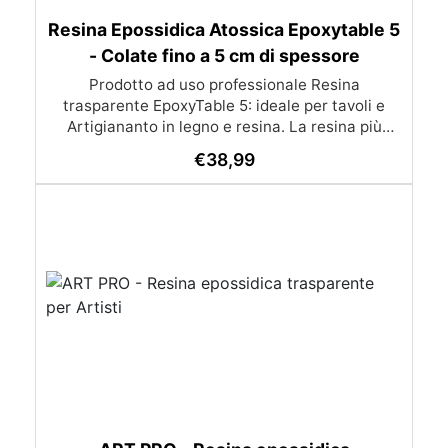
Resina Epossidica Atossica Epoxytable 5
- Colate fino a 5 cm di spessore
Prodotto ad uso professionale Resina
trasparente EpoxyTable 5: ideale per tavoli e
Artigiananto in legno e resina. La resina più
venduta , resistente ai graffi e ingiallimento,
€
38,99
perfetta per colate di alto spessore fino a 5 cm.
Applicazioni Principali: Realizzazione di tavoli in
legno e resina con colate di alto spessore.
Progetti artistici e di design che prevedano una
colata in spessore Inglobamenti di oggetti (fiori,
monete, pietre, ecc) Colate riempitive in
spessore dentro stampi e cassaforme
Caratteristiche principali: ✅ Bassissima
esotermia per colate fino a 5 cm (è possibile fare
più colate a distanza di 12-24h) ✅ Filtri UV per
prevenire l’ingiallimento e mantenere la
trasparenza nel tempo ✅ Alta resistenza
meccanica per superfici durevoli e antigraffio ✅
Bassa viscosità per eliminare le bolle d’aria e