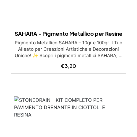
SAHARA - Pigmento Metallico per Resine
Pigmento Metallico SAHARA – 10gr e 100gr Il Tuo
Alleato per Creazioni Artistiche e Decorazioni
Uniche! ✨ Scopri i pigmenti metallici SAHARA, la
scelta ideale per dare vita a progetti artistici,
€
3,20
artigianali e industriali con un tocco di eleganza
e brillantezza. Disponibile in pratiche confezioni
da 10gr e 100gr, questo pigmento è perfetto per
una vasta gamma di applicazioni. Caratteristiche
Principali: Il Più Venduto: Perfetto per creazioni
artistiche, gioielli, rivestimento di superfici
(tavoli, legno, cemento, foto) e modellismo.
Stabile ai Raggi UV: Garantisce una durata
eccellente senza alterare il colore nel tempo.
Campi di Impiego: Artistico: Ideale per essere
utilizzato con resina epossidica per colata e