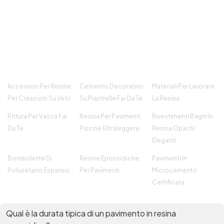
Accessori Per Resine
Cemento Decorativo
Materiali Per Lavorare
Per Creazioni Su Vetri
Su Piastrelle Fai Da Te
La Resina
Pittura Per Vasca Fai
Resina Per Pavimenti
Rivestimenti Bagni In
Da Te
Piscine Ultraleggera
Resina Opachi
Eleganti
Bombolette Di
Resine Epossidiche
Pavimenti In
Poliuretano Espanso
Per Pavimenti
Microcemento
Certificata
Qual è la durata tipica di un pavimento in resina