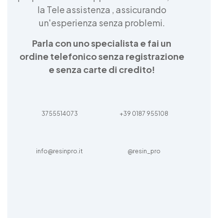
la Tele assistenza , assicurando
Resine Monocomponenti DIY Coloranti per
Resine Poliuretaniche Coloranti Artistici Resina
un'esperienza senza problemi.
Coloranti per Saponi DIY Resina Coloranti per
Resine Epoxy Coloranti Resine Monocomponenti
Parla con uno specialista e fai un
Acquista Coloranti per Resine Monocomponenti
ordine telefonico senza registrazione
Resine colori See all articles →
e senza carte di credito!
3755514073
+39 0187 955108
info@resinpro.it
@resin_pro