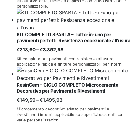
originale
attuale
kit autolivellante, facile da applicare con video istruzioni e
personalizzabile.
era:
è:
€43,99.
€41,79.
KIT COMPLETO SPARTA – Tutto-in-uno per
pavimenti perfetti: Resistenza eccezionale all'usura
Fascia
€
318,60
–
€
3.352,98
di
Kit completo per pavimenti con resistenza all'usura,
prezzo:
applicazione rapida e finiture personalizzabili per interni.
da
€318,60
ResinCem – CICLO COMPLETO Microcemento
a
Decorativo per Pavimenti e Rivestimenti
€3.352,98
Fascia
€
149,59
–
€
1.495,93
di
Microcemento decorativo adatto per pavimenti e
prezzo:
rivestimenti interni, applicabile su superfici esistenti con
varie personalizzazioni.
da
€149,59