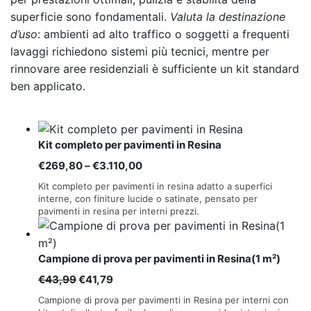
superficie sono fondamentali.
Valuta la destinazione
d’uso
: ambienti ad alto traffico o soggetti a frequenti
lavaggi richiedono sistemi più tecnici, mentre per
rinnovare aree residenziali è sufficiente un kit standard
ben applicato.
Kit completo per pavimenti in Resina
Fascia
€
269,80
–
€
3.110,00
di
Kit completo per pavimenti in resina adatto a superfici
prezzo:
interne, con finiture lucide o satinate, pensato per
pavimenti in resina per interni prezzi.
da
€269,80
a
Campione di prova per pavimenti in Resina(1 m²)
€3.110,00
Il
Il
€
43,99
€
41,79
prezzo
prezzo
Campione di prova per pavimenti in Resina per interni con