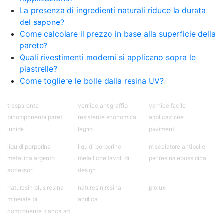
bicomponente Malta epossidica Colla
La presenza di ingredienti naturali riduce la durata
bicomponente Pavimento epossidico pro e
del sapone?
contro Epossidica Colla epossidica plastica See
Come calcolare il prezzo in base alla superficie della
all articles →
parete?
Quali rivestimenti moderni si applicano sopra le
piastrelle?
Come togliere le bolle dalla resina UV?
trasparente
vernice antigraffio
vernice facile
bicomponente pareti
resistente economica
applicazione
lucide
legno
pavimenti
liquidi porporina
liquidi porporine
miscelatore antibolle
metallica argento
metalliche tavoli di
per resina epossidica
accessori
design
naturesin plus resina
naturesin resina
prolux
minerale bi
acrilica
componente bianca ad