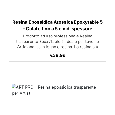
Resina Epossidica Atossica Epoxytable 5
- Colate fino a 5 cm di spessore
Prodotto ad uso professionale Resina
trasparente EpoxyTable 5: ideale per tavoli e
Artigiananto in legno e resina. La resina più
venduta , resistente ai graffi e ingiallimento,
€
38,99
perfetta per colate di alto spessore fino a 5 cm.
Applicazioni Principali: Realizzazione di tavoli in
legno e resina con colate di alto spessore.
Progetti artistici e di design che prevedano una
colata in spessore Inglobamenti di oggetti (fiori,
monete, pietre, ecc) Colate riempitive in
spessore dentro stampi e cassaforme
Caratteristiche principali: ✅ Bassissima
esotermia per colate fino a 5 cm (è possibile fare
più colate a distanza di 12-24h) ✅ Filtri UV per
prevenire l’ingiallimento e mantenere la