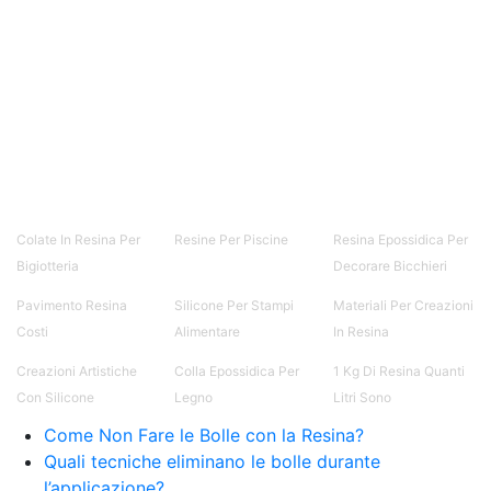
resina Spatolato resina See all articles →
Epossidico per pavimenti 41 articles ▸ Epossidico
per pavimenti Pavimenti epossidici Applicazioni
Creative Epossidiche Epossidica vernice Colla
epossidica per legno Tavolo epossidico Colla
epossidica bicomponente plastica Impregnante
epossidico Colla epossidica bicomponente per
plastica Colla epossidica Colla epossidica
bicomponente Epossidica colla Colla
bicomponente plastica Bicomponente
trasparente Pasta bicomponente per metalli
Colate In Resina Per
Resine Per Piscine
Resina Epossidica Per
Epossidica bicomponente Bicomponente
Bigiotteria
Decorare Bicchieri
epossidico Colle bicomponenti Epossidica
significato Epossidico significato Polietilene telo
Pavimento Resina
Silicone Per Stampi
Materiali Per Creazioni
Smalto epossidico Colla epossidica legno Colla
Costi
Alimentare
In Resina
epossidica per plastica Collanti epossidici Colla
bicomponente per plastica Cariche per Epossidici
Creazioni Artistiche
Colla Epossidica Per
1 Kg Di Resina Quanti
Cariche Epossidiche Adesivo bicomponente
Con Silicone
Legno
Litri Sono
epossidico Colla bicomponente epossidica
Come Non Fare le Bolle con la Resina?
Pavimento epossidico Acquista Glitter Epossidico
Quali tecniche eliminano le bolle durante
Applicazioni di Epossidici Colle epossidiche
Mastice epossidico Adesivo epossidico
l’applicazione?