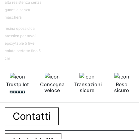
alta resistenza senza
guanti e senza
maschera
resina epossidica
atossica per tavoli
epoxytable 5 five
colate perfette fino 5
cm
Trustpilot
Consegna
Transazioni
Reso
veloce
sicure
sicuro
Contatti