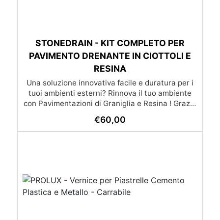
STONEDRAIN - KIT COMPLETO PER
PAVIMENTO DRENANTE IN CIOTTOLI E
RESINA
Una soluzione innovativa facile e duratura per i
tuoi ambienti esterni? Rinnova il tuo ambiente
con Pavimentazioni di Graniglia e Resina ! Grazie
alle nostre istruzioni semplici e dettagliate,
€
60,00
trasformare qualsiasi superficie diventa un gioco
da ragazzi: l’applicazione è molto semplice e –
soprattutto – economica, alla portata di tutti. Se
preferisci affidarti a un esperto, cliccando il
pulsante qui sotto puoi scoprire la lista dei nostri
posatori. oppure se preferisci puoi chiedere un
preventivo su misura già con posa inclusa
(servizio disponibile solo su certe province)
(servizio di posa e trasporto non incluso nel
prezzo) Lista dei posatori Richiedi un preventivo