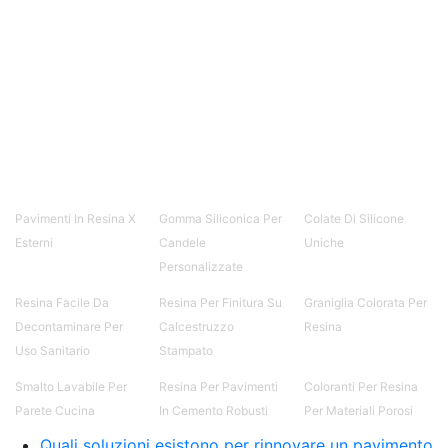
Pavimenti In Resina X
Gomma Siliconica Per
Colate Di Silicone
Esterni
Candele
Uniche
Personalizzate
Resina Facile Da
Resina Per Finitura Su
Graniglia Colorata Per
Decontaminare Per
Calcestruzzo
Resina
Uso Sanitario
Stampato
Smalto Lavabile Per
Resina Per Pavimenti
Coloranti Per Resina
Parete Cucina
In Cemento Robusti
Per Materiali Porosi
Quali soluzioni esistono per rinnovare un pavimento