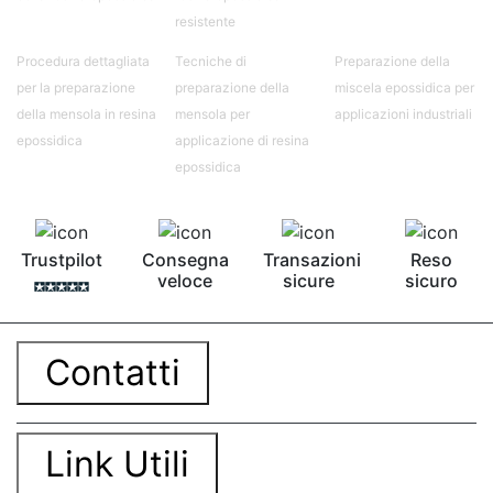
resistente
Procedura dettagliata
Tecniche di
Preparazione della
per la preparazione
preparazione della
miscela epossidica per
della mensola in resina
mensola per
applicazioni industriali
epossidica
applicazione di resina
epossidica
Trustpilot
Consegna
Transazioni
Reso
veloce
sicure
sicuro
Contatti
Link Utili