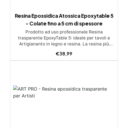
Resina Epossidica Atossica Epoxytable 5
- Colate fino a 5 cm di spessore
Prodotto ad uso professionale Resina
trasparente EpoxyTable 5: ideale per tavoli e
Artigiananto in legno e resina. La resina più
venduta , resistente ai graffi e ingiallimento,
€
38,99
perfetta per colate di alto spessore fino a 5 cm.
Applicazioni Principali: Realizzazione di tavoli in
legno e resina con colate di alto spessore.
Progetti artistici e di design che prevedano una
colata in spessore Inglobamenti di oggetti (fiori,
monete, pietre, ecc) Colate riempitive in
spessore dentro stampi e cassaforme
Caratteristiche principali: ✅ Bassissima
esotermia per colate fino a 5 cm (è possibile fare
più colate a distanza di 12-24h) ✅ Filtri UV per
prevenire l’ingiallimento e mantenere la
trasparenza nel tempo ✅ Alta resistenza
meccanica per superfici durevoli e antigraffio ✅