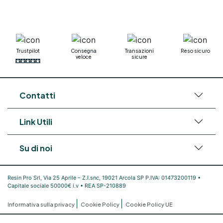
bicomponente Pavimento epossidico pro e
contro Epossidica Colla epossidica plastica See
all articles →
Trustpilot
Consegna
Transazioni
Reso sicuro
veloce
sicure
Contatti
Link Utili
Su di noi
Resin Pro Srl, Via 25 Aprile – Z.I.snc, 19021 Arcola SP P.IVA: 01473200119 •
Capitale sociale 50000€ i.v • REA SP-210889
|
|
Informativa sulla privacy
Cookie Policy
Cookie Policy UE