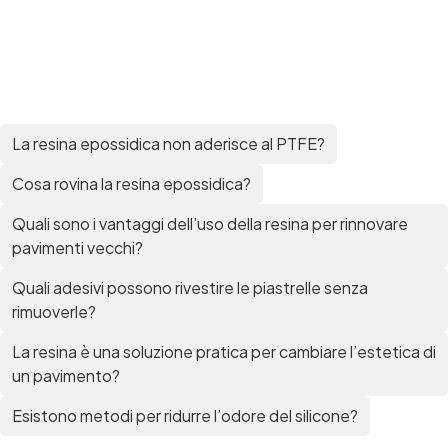
per pavimenti Pavimenti epossidici Applicazioni
Creative Epossidiche Epossidica vernice Colla
epossidica per legno Tavolo epossidico Colla
epossidica bicomponente plastica Impregnante
epossidico Colla epossidica bicomponente per
plastica Colla epossidica Colla epossidica
bicomponente Epossidica colla Colla
La resina epossidica non aderisce al PTFE?
bicomponente plastica Bicomponente
trasparente Pasta bicomponente per metalli
Cosa rovina la resina epossidica?
Epossidica bicomponente Bicomponente
Quali sono i vantaggi dell’uso della resina per rinnovare
epossidico Colle bicomponenti Epossidica
significato Epossidico significato Polietilene telo
pavimenti vecchi?
Smalto epossidico Colla epossidica legno Colla
Quali adesivi possono rivestire le piastrelle senza
epossidica per plastica Collanti epossidici Colla
bicomponente per plastica Cariche per Epossidici
rimuoverle?
Cariche Epossidiche Adesivo bicomponente
epossidico Colla bicomponente epossidica
La resina è una soluzione pratica per cambiare l’estetica di
Pavimento epossidico Acquista Glitter Epossidico
un pavimento?
Applicazioni di Epossidici Colle epossidiche
Mastice epossidico Adesivo epossidico
Esistono metodi per ridurre l’odore del silicone?
bicomponente Malta epossidica Colla