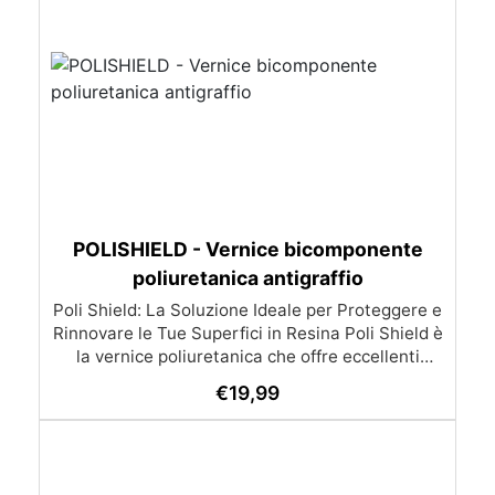
POLISHIELD - Vernice bicomponente
poliuretanica antigraffio
Poli Shield: La Soluzione Ideale per Proteggere e
Rinnovare le Tue Superfici in Resina Poli Shield è
la vernice poliuretanica che offre eccellenti
performance di lucidatura, protezione e durata
€
19,99
per le tue creazioni in resina. Grazie alla sua
formula innovativa, garantisce risultati superiori
e una manutenzione semplice delle superfici.
Vantaggi Principali: Resistente e Durevole: I