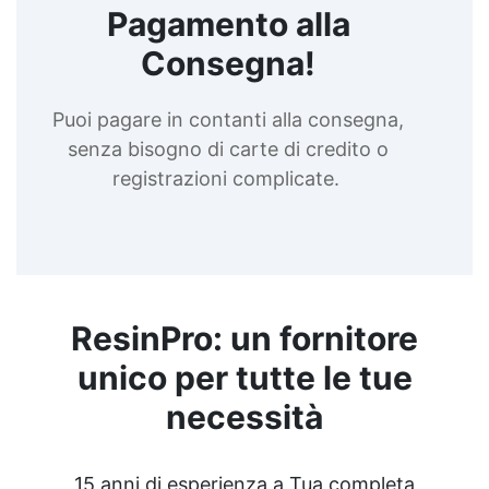
Pagamento alla
modelli artistici Creme lucidanti per arte
Diluente poliuretanico Creme lucidanti
Consegna!
epossidica Cera paraffinica Creme lucidanti per
decorazioni in resina Smalto trasparente Adesivi
per materiali trasparenti Spray trasparente
Puoi pagare in contanti alla consegna,
lucido Creme lucidanti per gioielli Bomboletta
senza bisogno di carte di credito o
trasparente lucido Lampada ultravioletta
Lampada uv portatile See all articles →
registrazioni complicate.
ResinPro: un fornitore
unico per tutte le tue
necessità
15 anni di esperienza a Tua completa