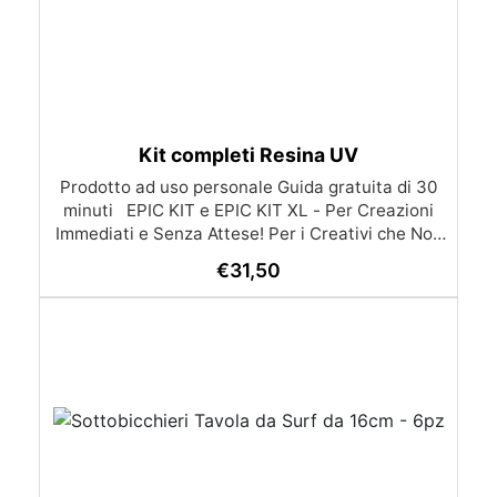
Kit completi Resina UV
Prodotto ad uso personale Guida gratuita di 30
minuti EPIC KIT e EPIC KIT XL - Per Creazioni
Immediati e Senza Attese! Per i Creativi che Non
Amano Aspettare Con i nostri EPIC KIT e EPIC
€
31,50
KIT XL, puoi iniziare subito a creare opere
straordinarie con resina UV, senza dover
aspettare. Entrambi i kit includono tutto il
necessario per realizzare splendidi gioielli e
decorazioni, offrendo praticità e divertimento per
ogni progetto. EPIC KIT Resina UV-Creation (25
ml): Resina trasparente che indurisce in soli 2-5
minuti sotto luce UV. 8 Open Bezel a Sorpresa:
Raffinati open bezel per creare una collezione di
gioielli unica e personalizzata. 2 Stampi