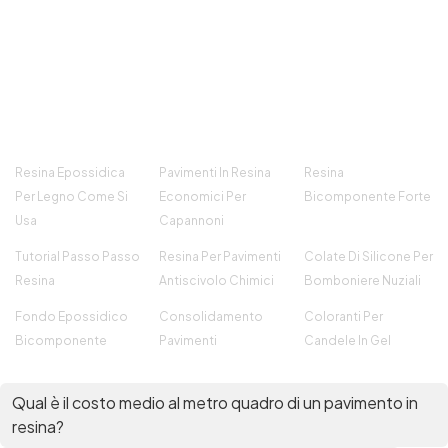
Resina Epossidica
Pavimenti In Resina
Resina
Per Legno Come Si
Economici Per
Bicomponente Forte
Usa
Capannoni
Tutorial Passo Passo
Resina Per Pavimenti
Colate Di Silicone Per
Resina
Antiscivolo Chimici
Bomboniere Nuziali
Fondo Epossidico
Consolidamento
Coloranti Per
Bicomponente
Pavimenti
Candele In Gel
Qual è il costo medio al metro quadro di un pavimento in
resina?