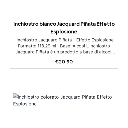
Inchiostro bianco Jacquard Piñata Effetto
Esplosione
Inchiostro Jacquard Piñata - Effetto Esplosione
Formato: 118.29 ml | Base: Alcool L'Inchiostro
Jacquard Piñata è un prodotto a base di alcool,
caratterizzato da colori estremamente brillanti,
€
20,90
perfetti per creare superfici lisce e per ottenere
il famoso effetto "esplosione" nel petri dish. La
sua speciale formulazione permette di realizzare
spettacolari effetti visivi quando combinato con
la Resina Epossidica. Come ottenere l'Effetto
Esplosione: Essenziale il colore bianco:
Alternando una goccia di questo inchiostro
bianco con una o più gocce di altri colori Piñata
della gamma ad alcool, puoi ottenere risultati
mozzafiato. Mescolando l'inchiostro con la resina
epossidica, si creerà una vera e propria