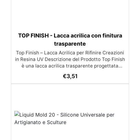
TOP FINISH - Lacca acrilica con finitura
trasparente
Top Finish – Lacca Acrilica per Rifinire Creazioni
in Resina UV Descrizione del Prodotto Top Finish
è una lacca acrilica trasparente progettata
specificamente per rifinire e perfezionare le tue
€
3,51
creazioni in resina UV. Se hai notato che la
superficie delle tue opere in resina UV è rimasta
leggermente appiccicosa, Top Finish è la
soluzione ideale per ottenere una finitura lucida
e brillante. Caratteristiche Asciugatura Rapida:
Si asciuga in soli 15-20 minuti a temperatura
ambiente, senza necessità di utilizzare una
lampada UV. Finitura Lucida e Brillante: Lascia
una superficie impeccabilmente lucida,
migliorando l'aspetto delle tue creazioni.