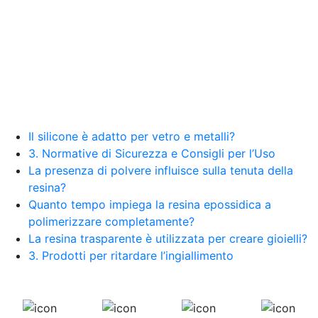
a cosa serve Silicone liquido trasparente Olio
siliconico Silicone olio See all articles → Gomma
silicone per stampi 25 articles ▸ Gomma da
stampi Gomma al silicone per stampi Gomma
siliconica per stampi Gomma siliconica liquida
per stampi Gomma siliconica fai da te Gomma
siliconica da colata Gomma liquida per stampi
Gomma siliconica per stampi durevoli Gomma
siliconica per colata Gomma siliconica per calchi
Gomma siliconica colata Gomma siliconica per
Il silicone è adatto per vetro e metalli?
stampi 5 kg Gomma al silicone Gomma silicone
3. Normative di Sicurezza e Consigli per l’Uso
Gomme siliconiche Gomma liquida trasparente
La presenza di polvere influisce sulla tenuta della
Gomma per stampi Gomma siliconica resistente
resina?
Gomma siliconica per stampi complessi Gomma
Quanto tempo impiega la resina epossidica a
siliconica liquida Gomma siliconica morbida
polimerizzare completamente?
Gomma colata Gomma siliconica per calchi
La resina trasparente è utilizzata per creare gioielli?
resistenti Gomma siliconica Gomma siliconica
antiaderente See all articles →
3. Prodotti per ritardare l’ingiallimento