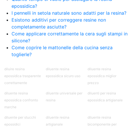
per pavimenti Pavimenti epossidici Applicazioni
epossidica?
Creative Epossidiche Epossidica vernice Colla
I pennelli in setola naturale sono adatti per la resina?
epossidica per legno Tavolo epossidico Colla
Esistono additivi per correggere resine non
epossidica bicomponente plastica Impregnante
completamente asciutte?
epossidico Colla epossidica bicomponente per
Come applicare correttamente la cera sugli stampi in
plastica Colla epossidica Colla epossidica
silicone?
bicomponente Epossidica colla Colla
bicomponente plastica Bicomponente
Come coprire le mattonelle della cucina senza
trasparente Pasta bicomponente per metalli
toglierle?
Epossidica bicomponente Bicomponente
epossidico Colle bicomponenti Epossidica
diluire resina
diluente resina
diluente resina
significato Epossidico significato Polietilene telo
epossidica trasparente
epossidica sicuro uso
epossidica miglior
Smalto epossidico Colla epossidica legno Colla
epossidica per plastica Collanti epossidici Colla
correttamente
prezzo
bicomponente per plastica Cariche per Epossidici
diluente resina
diluente universale per
diluenti per resina
Cariche Epossidiche Adesivo bicomponente
epossidica confronto
resina
epossidica artigianale
epossidico Colla bicomponente epossidica
Pavimento epossidico Acquista Glitter Epossidico
marche
Applicazioni di Epossidici Colle epossidiche
diluente per stucchi
diluente resina
diluente resina
Mastice epossidico Adesivo epossidico
epossidici
artigianale
bicomponente per
bicomponente Malta epossidica Colla