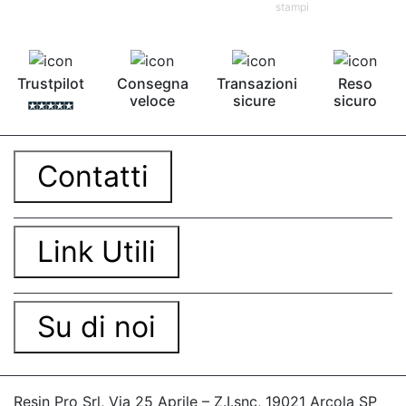
bicomponente Pavimento epossidico pro e
stampi
contro Epossidica Colla epossidica plastica See
all articles →
Trustpilot
Consegna
Transazioni
Reso
veloce
sicure
sicuro
Contatti
Link Utili
Su di noi
Resin Pro Srl, Via 25 Aprile – Z.I.snc, 19021 Arcola SP