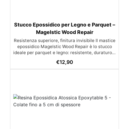
Stucco Epossidico per Legno e Parquet –
Magelstic Wood Repair
Resistenza superiore, finitura invisibile Il mastice
epossidico Magelstic Wood Repair è lo stucco
ideale per parquet e legno: resistente, duraturo e
facilmente personalizzabile nei colori. Colori e
€
12,90
Personalizzazione Il kit Magelstic viene fornito in
color ghiaccio semitrasparente, ideale per legni
chiari come il faggio. In omaggio, riceverai due
coloranti specifici per legno: Beige (legno chiaro)
Marrone intenso (legno scuro) Dosando i due
pigmenti puoi ottenere qualsiasi sfumatura, dai
parquet/legni più chiari ai più scuri, per un
restauro invisibile e naturale. Perché scegliere
Magelstic? Perfetto per parquet e mobili in legno
– chiude fughe, crepe e nodi. Estetica naturale –
nessuna variazione di volume, effetto uniforme.